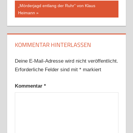
Beitrag:
Nächster
„Mörderjagd entlang der Ruhr“ von Klaus
Beitrag:
Heimann
KOMMENTAR HINTERLASSEN
Deine E-Mail-Adresse wird nicht veröffentlicht.
Erforderliche Felder sind mit
*
markiert
Kommentar
*