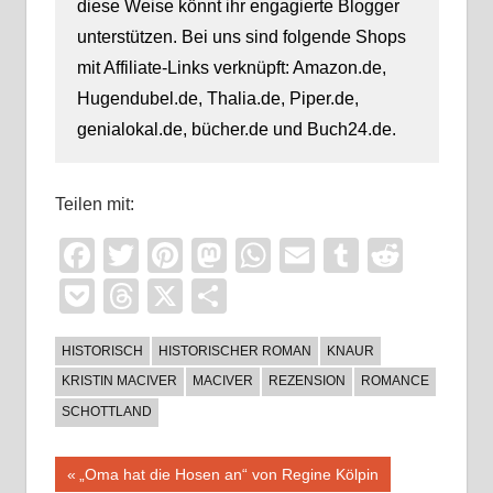
diese Weise könnt ihr engagierte Blogger
unterstützen. Bei uns sind folgende Shops
mit Affiliate-Links verknüpft: Amazon.de,
Hugendubel.de, Thalia.de, Piper.de,
genialokal.de, bücher.de und Buch24.de.
Teilen mit:
Facebook
Twitter
Pinterest
Mastodon
WhatsApp
Email
Tumblr
Reddi
Pocket
Threads
X
Teilen
HISTORISCH
HISTORISCHER ROMAN
KNAUR
KRISTIN MACIVER
MACIVER
REZENSION
ROMANCE
SCHOTTLAND
Beitragsnavigation
Vorheriger
„Oma hat die Hosen an“ von Regine Kölpin