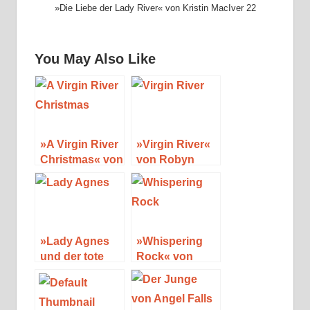
»Die Liebe der Lady River« von Kristin MacIver 22
You May Also Like
»A Virgin River
»Virgin River«
Christmas« von
von Robyn
Robyn Carr
Carr
»Lady Agnes
»Whispering
und der tote
Rock« von
Gärtner im
Robyn Carr
Rosenbeet«
von Helen