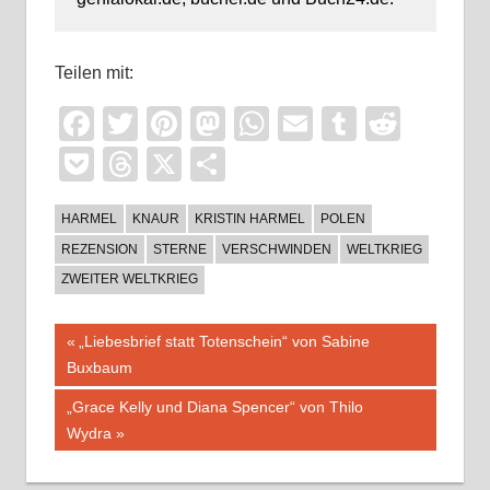
Teilen mit:
Facebook
Twitter
Pinterest
Mastodon
WhatsApp
Email
Tumblr
Reddi
Pocket
Threads
X
Teilen
HARMEL
KNAUR
KRISTIN HARMEL
POLEN
REZENSION
STERNE
VERSCHWINDEN
WELTKRIEG
ZWEITER WELTKRIEG
Beitragsnavigation
Vorheriger
„Liebesbrief statt Totenschein“ von Sabine
Beitrag:
Buxbaum
Nächster
„Grace Kelly und Diana Spencer“ von Thilo
Beitrag:
Wydra