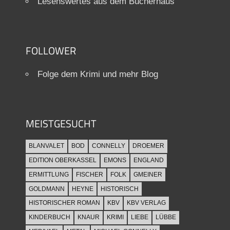
Lesenswertes aus dem Bücherhaus
FOLLOWER
Folge dem Krimi und mehr Blog
MEISTGESUCHT
BLANVALET
BOD
CONNELLY
DROEMER
EDITION OBERKASSEL
EMONS
ENGLAND
ERMITTLUNG
FISCHER
FOLK
GMEINER
GOLDMANN
HEYNE
HISTORISCH
HISTORISCHER ROMAN
KBV
KBV VERLAG
KINDERBUCH
KNAUR
KRIMI
LIEBE
LÜBBE