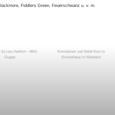
 Blackmore, Fiddlers Green, Feuerschwanz u. v. m.
/ (c) Lars Heidrich – WAZ-
Kriminalinski und Detlef Knut im
Gruppe
Kriminalhaus in Hillesheim