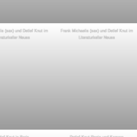
is (sax) und Detlef Knut im
Frank Michaelis (sax) und Detlef Knut im
eraturkeller Neuss
Literaturkeller Neuss