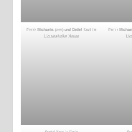
Frank Michaelis (sax) und Detlef Knut im
Frank Michael
Literaturkeller Neuss
Lit