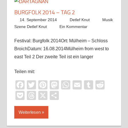
BURGFOLK 2014 – TAG 2
14. September 2014
Detlef Knut
Musik
Szene Detlef Knut
Ein Kommentar
Festival: Burgfolk 2014Ort: Mülheim – Schloss
BroichDatum: 16.08.2014Mülheim from west to
east Teil 2 Der zweite Teil ist ein langer
Teilen mit:
Facebook
Twitter
Pinterest
Mastodon
WhatsApp
Email
Tumblr
Reddi
Pocket
Threads
X
Teilen
Weiterlesen