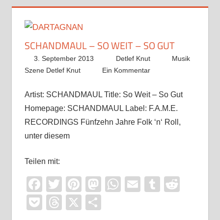
SCHANDMAUL – SO WEIT – SO GUT
3. September 2013
Detlef Knut
Musik
Szene Detlef Knut
Ein Kommentar
Artist: SCHANDMAUL Title: So Weit – So Gut
Homepage: SCHANDMAUL Label: F.A.M.E.
RECORDINGS Fünfzehn Jahre Folk ‘n‘ Roll,
unter diesem
Teilen mit:
Facebook
Twitter
Pinterest
Mastodon
WhatsApp
Email
Tumblr
Reddi
Pocket
Threads
X
Teilen