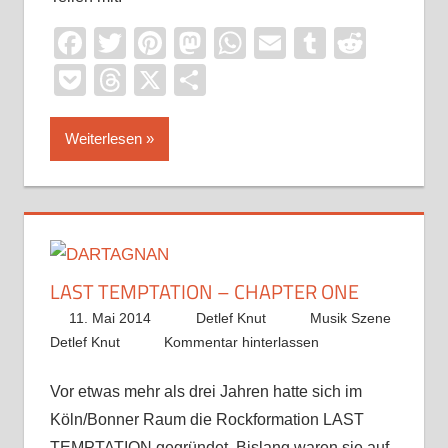
Facebook
Twitter
Pinterest
Mastodon
WhatsApp
Email
Tumblr
Reddi
Pocket
Threads
X
Teilen
Weiterlesen
LAST TEMPTATION – CHAPTER ONE
11. Mai 2014
Detlef Knut
Musik Szene
Detlef Knut
Kommentar hinterlassen
Vor etwas mehr als drei Jahren hatte sich im
Köln/Bonner Raum die Rockformation LAST
TEMPTATION gegründet. Bislang waren sie auf