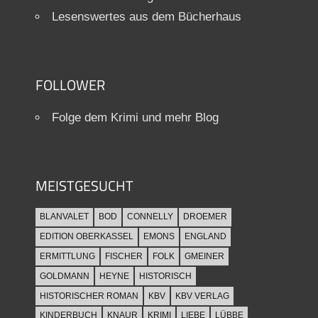
Lesenswertes aus dem Bücherhaus
FOLLOWER
Folge dem Krimi und mehr Blog
MEISTGESUCHT
BLANVALET
BOD
CONNELLY
DROEMER
EDITION OBERKASSEL
EMONS
ENGLAND
ERMITTLUNG
FISCHER
FOLK
GMEINER
GOLDMANN
HEYNE
HISTORISCH
HISTORISCHER ROMAN
KBV
KBV VERLAG
KINDERBUCH
KNAUR
KRIMI
LIEBE
LÜBBE