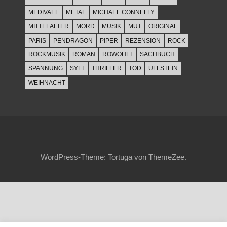
MEDIVAEL
METAL
MICHAEL CONNELLY
MITTELALTER
MORD
MUSIK
MUT
ORIGINAL
PARIS
PENDRAGON
PIPER
REZENSION
ROCK
ROCKMUSIK
ROMAN
ROWOHLT
SACHBUCH
SPANNUNG
SYLT
THRILLER
TOD
ULLSTEIN
WEIHNACHT
WordPress-Theme: Tortuga von ThemeZee.