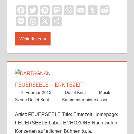
Facebook
Twitter
Pinterest
Mastodon
WhatsApp
Email
Tumblr
Reddi
Pocket
Threads
X
Teilen
Weiterlesen
FEUERSEELE – ERNTEZEIT
4. Februar 2013
Detlef Knut
Musik
Szene Detlef Knut
Kommentar hinterlassen
Artist: FEUERSEELE Title: Erntezeit Homepage:
FEUERSEELE Label: ECHOZONE Nach vielen
Konzerten auf etlichen Bühnen (u. a.