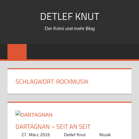
Zum
DETLEF KNUT
Inhalt
springen
Der Krimi und mehr Blog
SCHLAGWORT:
ROCKMUSIK
DARTAGNAN – SEIT AN SEIT
27. März 2016
Detlef Knut
Musik