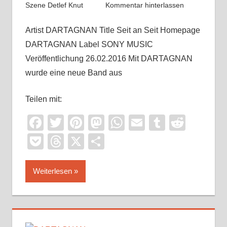
Szene Detlef Knut
Kommentar hinterlassen
Artist DARTAGNAN Title Seit an Seit Homepage
DARTAGNAN Label SONY MUSIC
Veröffentlichung 26.02.2016 Mit DARTAGNAN
wurde eine neue Band aus
Teilen mit:
Facebook
Twitter
Pinterest
Mastodon
WhatsApp
Email
Tumblr
Reddi
Pocket
Threads
X
Teilen
Weiterlesen