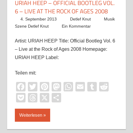
URIAH HEEP – OFFICIAL BOOTLEG VOL.
6 – LIVE AT THE ROCK OF AGES 2008
4. September 2013
Detlef Knut
Musik
Szene Detlef Knut
Ein Kommentar
Artist: URIAH HEEP Title: Official Bootleg Vol. 6
– Live at the Rock of Ages 2008 Homepage:
URIAH HEEP Label:
Teilen mit:
Facebook
Twitter
Pinterest
Mastodon
WhatsApp
Email
Tumblr
Reddi
Pocket
Threads
X
Teilen
Weiterlesen