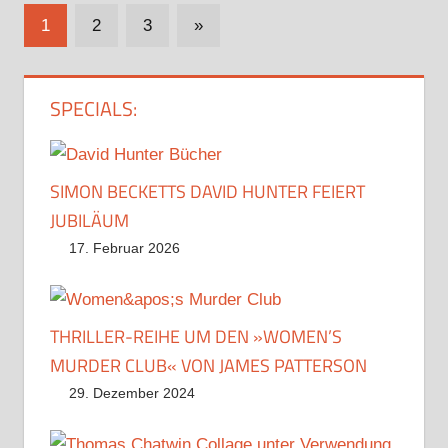
Seitennummerierung
Nächste
1
2
3
»
Beiträge
der
Beiträge
SPECIALS:
SIMON BECKETTS DAVID HUNTER FEIERT
JUBILÄUM
17. Februar 2026
THRILLER-REIHE UM DEN »WOMEN’S
MURDER CLUB« VON JAMES PATTERSON
29. Dezember 2024