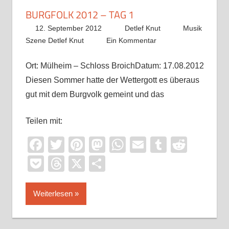
BURGFOLK 2012 – TAG 1
12. September 2012
Detlef Knut
Musik
Szene Detlef Knut
Ein Kommentar
Ort: Mülheim – Schloss BroichDatum: 17.08.2012
Diesen Sommer hatte der Wettergott es überaus
gut mit dem Burgvolk gemeint und das
Teilen mit:
Facebook
Twitter
Pinterest
Mastodon
WhatsApp
Email
Tumblr
Reddi
Pocket
Threads
X
Teilen
Weiterlesen