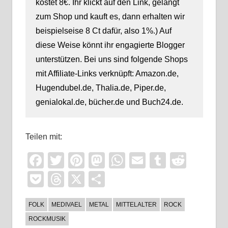
kostet 8€. Ihr klickt auf den Link, gelangt
zum Shop und kauft es, dann erhalten wir
beispielseise 8 Ct dafür, also 1%.) Auf
diese Weise könnt ihr engagierte Blogger
unterstützen. Bei uns sind folgende Shops
mit Affiliate-Links verknüpft: Amazon.de,
Hugendubel.de, Thalia.de, Piper.de,
genialokal.de, bücher.de und Buch24.de.
Teilen mit:
Facebook
Twitter
Pinterest
Mastodon
WhatsApp
Email
Tumblr
Reddi
Pocket
Threads
X
Teilen
FOLK
MEDIVAEL
METAL
MITTELALTER
ROCK
ROCKMUSIK