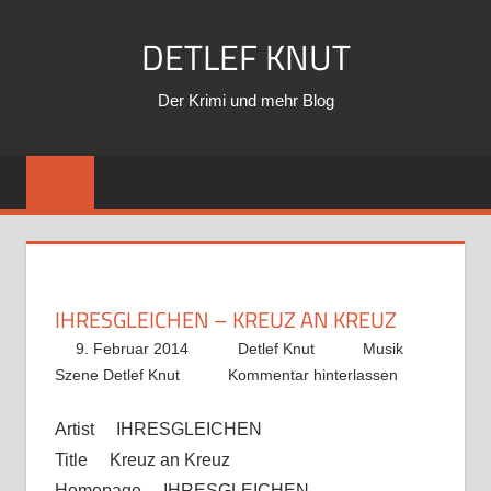
Zum
DETLEF KNUT
Inhalt
springen
Der Krimi und mehr Blog
IHRESGLEICHEN – KREUZ AN KREUZ
9. Februar 2014
Detlef Knut
Musik
Szene Detlef Knut
Kommentar hinterlassen
Artist IHRESGLEICHEN
Title Kreuz an Kreuz
Homepage IHRESGLEICHEN