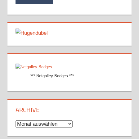
............*** Netgalley Badges ***............
ARCHIVE
Archive