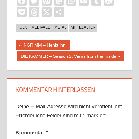
Facebook
Twitter
Pinterest
Mastodon
WhatsApp
Email
Tumblr
Reddi
Pocket
Threads
X
Teilen
FOLK
MEDIVAEL
METAL
MITTELALTER
Beitragsnavigation
Vorheriger
INGRIMM – Henkt ihn!
Beitrag:
Nächster
DIE KAMMER – Season 2: Views from the Inside
Beitrag:
KOMMENTAR HINTERLASSEN
Deine E-Mail-Adresse wird nicht veröffentlicht.
Erforderliche Felder sind mit
*
markiert
Kommentar
*