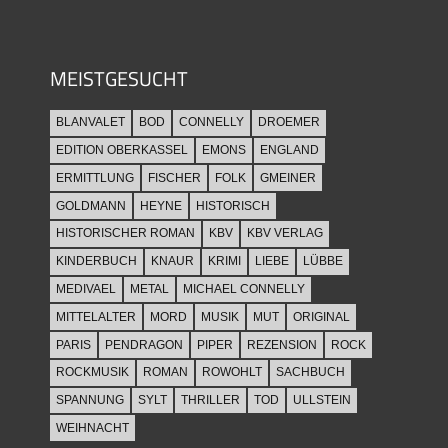
MEISTGESUCHT
BLANVALET
BOD
CONNELLY
DROEMER
EDITION OBERKASSEL
EMONS
ENGLAND
ERMITTLUNG
FISCHER
FOLK
GMEINER
GOLDMANN
HEYNE
HISTORISCH
HISTORISCHER ROMAN
KBV
KBV VERLAG
KINDERBUCH
KNAUR
KRIMI
LIEBE
LÜBBE
MEDIVAEL
METAL
MICHAEL CONNELLY
MITTELALTER
MORD
MUSIK
MUT
ORIGINAL
PARIS
PENDRAGON
PIPER
REZENSION
ROCK
ROCKMUSIK
ROMAN
ROWOHLT
SACHBUCH
SPANNUNG
SYLT
THRILLER
TOD
ULLSTEIN
WEIHNACHT