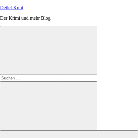
Zum
Detlef Knut
Inhalt
Der Krimi und mehr Blog
springen
Suchen
nach:
Suchen