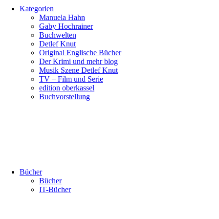
Kategorien
Manuela Hahn
Gaby Hochrainer
Buchwelten
Detlef Knut
Original Englische Bücher
Der Krimi und mehr blog
Musik Szene Detlef Knut
TV – Film und Serie
edition oberkassel
Buchvorstellung
Bücher
Bücher
IT-Bücher