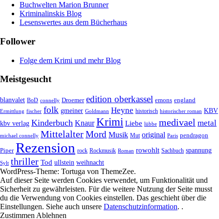
Buchwelten Marion Brunner
Kriminalinskis Blog
Lesenswertes aus dem Bücherhaus
Follower
Folge dem Krimi und mehr Blog
Meistgesucht
edition oberkassel
blanvalet
Droemer
emons
BoD
england
connelly
folk
Heyne
gmeiner
KBV
historisch
historischer roman
Ermittlung
fischer
Goldmann
Krimi
medivael
Kinderbuch
metal
Knaur
Liebe
kbv verlag
lübbe
Mittelalter
Mord
Musik
original
pendragon
Mut
michael connelly
Paris
Rezension
rowohlt
spannung
Piper
rock
Rockmusik
Roman
Sachbuch
thriller
Tod
ullstein
weihnacht
Sylt
WordPress-Theme: Tortuga von ThemeZee.
Auf dieser Seite werden Cookies verwendet, um Funktionalität und
Sicherheit zu gewährleisten. Für die weitere Nutzung der Seite musst
du die Verwendung von Cookies einstellen. Das geschieht über die
Einstellungen
. Siehe auch unsere
Datenschutzinformation
. .
Zustimmen
Ablehnen