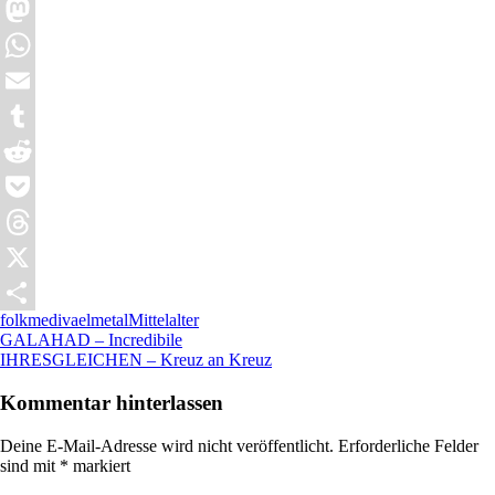
Pinterest
Mastodon
WhatsApp
Email
Tumblr
Reddit
Pocket
Threads
X
folk
medivael
metal
Mittelalter
Teilen
Beitragsnavigation
Vorheriger
GALAHAD – Incredibile
Beitrag:
Nächster
IHRESGLEICHEN – Kreuz an Kreuz
Beitrag:
Kommentar hinterlassen
Deine E-Mail-Adresse wird nicht veröffentlicht.
Erforderliche Felder
sind mit
*
markiert