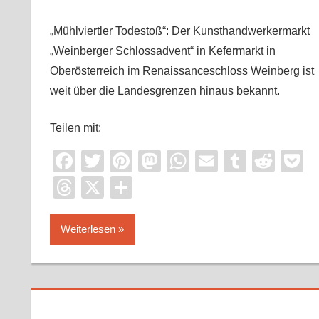
„Mühlviertler Todestoß“: Der Kunsthandwerkermarkt
„Weinberger Schlossadvent“ in Kefermarkt in
Oberösterreich im Renaissanceschloss Weinberg ist
weit über die Landesgrenzen hinaus bekannt.
Teilen mit:
Facebook
Twitter
Pinterest
Mastodon
WhatsApp
Email
Tumblr
Redd
P
Threads
X
Teilen
Weiterlesen