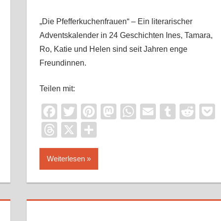
„Die Pfefferkuchenfrauen“ – Ein literarischer
Adventskalender in 24 Geschichten Ines, Tamara,
Ro, Katie und Helen sind seit Jahren enge
Freundinnen.
Teilen mit:
it
ocket
Facebook
Twitter
Pinterest
Mastodon
WhatsApp
Email
Tumbl
Red
Threads
X
Teilen
Weiterlesen