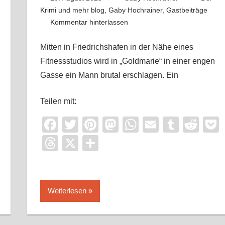
Krimi und mehr blog
,
Gaby Hochrainer
,
Gastbeiträge
Kommentar hinterlassen
Mitten in Friedrichshafen in der Nähe eines
Fitnessstudios wird in „Goldmarie“ in einer engen
Gasse ein Mann brutal erschlagen. Ein
Teilen mit:
Facebook
Twitter
Pinterest
Mastodon
WhatsApp
Email
Tumbl
Red
it
ocket
Threads
X
Teilen
Weiterlesen