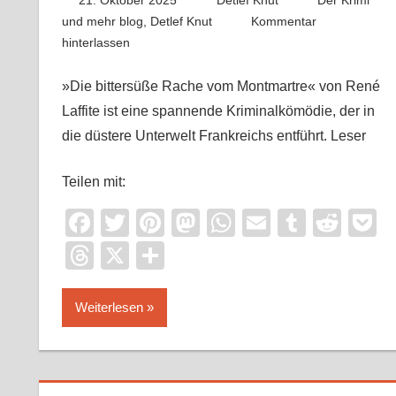
21. Oktober 2025
Detlef Knut
Der Krimi
und mehr blog
,
Detlef Knut
Kommentar
hinterlassen
»Die bittersüße Rache vom Montmartre« von René
Laffite ist eine spannende Kriminalkömödie, der in
die düstere Unterwelt Frankreichs entführt. Leser
Teilen mit:
Facebook
Twitter
Pinterest
Mastodon
WhatsApp
Email
Tumblr
Redd
P
Threads
X
Teilen
Weiterlesen