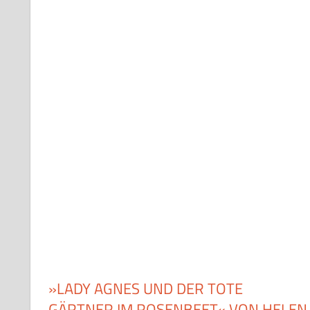
»LADY AGNES UND DER TOTE
GÄRTNER IM ROSENBEET« VON HELEN