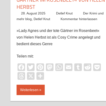
HERBST
28. August 2025
Detlef Knut
Der Krimi und
mehr blog
,
Detlef Knut
Kommentar hinterlassen
»Lady Agnes und der tote Gärtner im Rosenbeet«
von Helen Herbst ist als Cosy Crime angelegt und
bedient dieses Genre
Teilen mit:
Facebook
Twitter
Pinterest
Mastodon
WhatsApp
Email
Tumblr
Redd
P
Threads
X
Teilen
Weiterlesen