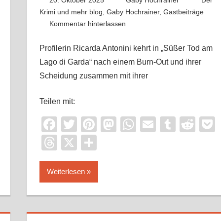
20. Oktober 2025
Gaby Hochrainer
Der
Krimi und mehr blog
,
Gaby Hochrainer
,
Gastbeiträge
Kommentar hinterlassen
Profilerin Ricarda Antonini kehrt in „Süßer Tod am
Lago di Garda“ nach einem Burn-Out und ihrer
Scheidung zusammen mit ihrer
Teilen mit:
it
ocket
Facebook
Twitter
Pinterest
Mastodon
WhatsApp
Email
Tumbl
Red
Threads
X
Teilen
Weiterlesen