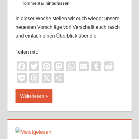
Kommentar hinterlassen
In dieser Woche stellen wir euch wieder unsere
neuesten Vorschläge vor! Verschafft euch rasch
und einfach einen Überblick über die
Teilen mit:
Facebook
Twitter
Pinterest
Mastodon
WhatsApp
Email
Tumblr
Reddi
Pocket
Threads
X
Teilen
Weiterlesen