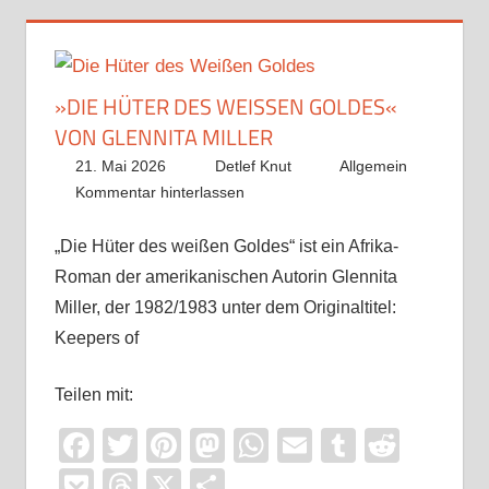
»DIE HÜTER DES WEISSEN GOLDES« V
ON GLENNITA MILLER
21. Mai 2026
Detlef Knut
Allgemein
Kommentar hinterlassen
„Die Hüter des weißen Goldes“ ist ein Afrika-
Roman der amerikanischen Autorin Glennita
Miller, der 1982/1983 unter dem Originaltitel:
Keepers of
Teilen mit:
Facebook
Twitter
Pinterest
Mastodon
WhatsApp
Email
Tumblr
Reddi
Pocket
Threads
X
Teilen