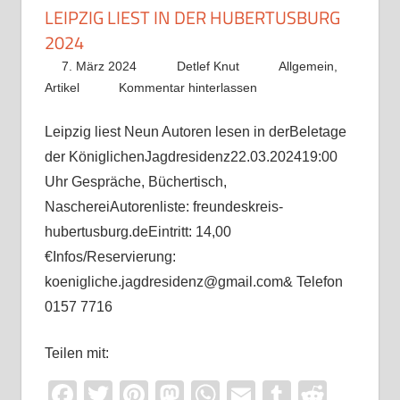
LEIPZIG LIEST IN DER HUBERTUSBURG
2024
7. März 2024
Detlef Knut
Allgemein
,
Artikel
Kommentar hinterlassen
Leipzig liest Neun Autoren lesen in derBeletage
der KöniglichenJagdresidenz22.03.202419:00
Uhr Gespräche, Büchertisch,
NaschereiAutorenliste: freundeskreis-
hubertusburg.deEintritt: 14,00
€Infos/Reservierung:
koenigliche.jagdresidenz@gmail.com& Telefon
0157 7716
Teilen mit:
Facebook
Twitter
Pinterest
Mastodon
WhatsApp
Email
Tumblr
Reddi