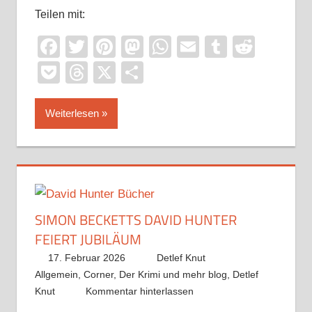
Teilen mit:
Facebook
Twitter
Pinterest
Mastodon
WhatsApp
Email
Tumblr
Reddi
Pocket
Threads
X
Teilen
Weiterlesen
SIMON BECKETTS DAVID HUNTER
FEIERT JUBILÄUM
17. Februar 2026
Detlef Knut
Allgemein
,
Corner
,
Der Krimi und mehr blog
,
Detlef
Knut
Kommentar hinterlassen