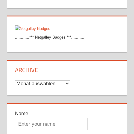
............*** Netgalley Badges ***............
ARCHIVE
Archive
Name