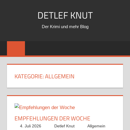
Zum
DETLEF KNUT
Inhalt
springen
Der Krimi und mehr Blog
KATEGORIE:
ALLGEMEIN
EMPFEHLUNGEN DER WOCHE
4. Juli 2026
Detlef Knut
Allgemein