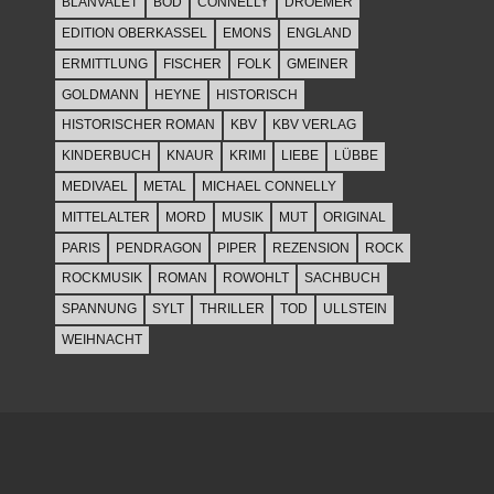
BLANVALET
BOD
CONNELLY
DROEMER
EDITION OBERKASSEL
EMONS
ENGLAND
ERMITTLUNG
FISCHER
FOLK
GMEINER
GOLDMANN
HEYNE
HISTORISCH
HISTORISCHER ROMAN
KBV
KBV VERLAG
KINDERBUCH
KNAUR
KRIMI
LIEBE
LÜBBE
MEDIVAEL
METAL
MICHAEL CONNELLY
MITTELALTER
MORD
MUSIK
MUT
ORIGINAL
PARIS
PENDRAGON
PIPER
REZENSION
ROCK
ROCKMUSIK
ROMAN
ROWOHLT
SACHBUCH
SPANNUNG
SYLT
THRILLER
TOD
ULLSTEIN
WEIHNACHT