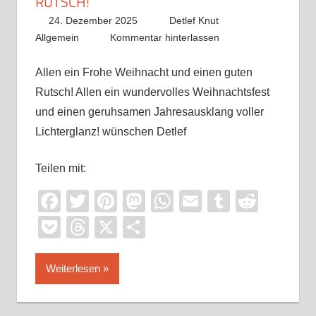
RUTSCH!
24. Dezember 2025
Detlef Knut
Allgemein
Kommentar hinterlassen
Allen ein Frohe Weihnacht und einen guten
Rutsch! Allen ein wundervolles Weihnachtsfest
und einen geruhsamen Jahresausklang voller
Lichterglanz! wünschen Detlef
Teilen mit:
Facebook
Twitter
Pinterest
Mastodon
WhatsApp
Email
Tumblr
Reddi
Pocket
Threads
X
Teilen
Weiterlesen