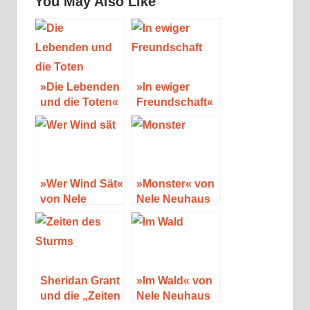
You May Also Like
»Die Lebenden
»In ewiger
und die Toten«
Freundschaft«
– ein
von Nele
Taunuskrimi
Neuhaus
von Nele
Neuhaus
»Wer Wind Sät«
»Monster« von
von Nele
Nele Neuhaus
Neuhaus
Sheridan Grant
»Im Wald« von
und die „Zeiten
Nele Neuhaus