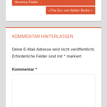
Beitrag:
Veronica Fields
Nächster
»The Ex« von Alafair Burke
Beitrag:
KOMMENTAR HINTERLASSEN
Deine E-Mail-Adresse wird nicht veröffentlicht.
Erforderliche Felder sind mit
*
markiert
Kommentar
*