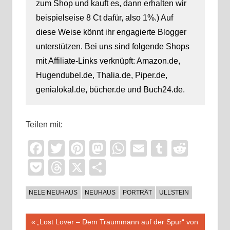
zum Shop und kauft es, dann erhalten wir
beispielseise 8 Ct dafür, also 1%.) Auf
diese Weise könnt ihr engagierte Blogger
unterstützen. Bei uns sind folgende Shops
mit Affiliate-Links verknüpft: Amazon.de,
Hugendubel.de, Thalia.de, Piper.de,
genialokal.de, bücher.de und Buch24.de.
Teilen mit:
Facebook
Twitter
Pinterest
Mastodon
WhatsApp
Email
Tumblr
Reddi
Pocket
Threads
X
Teilen
NELE NEUHAUS
NEUHAUS
PORTRÄT
ULLSTEIN
Beitragsnavigation
Vorheriger
„Lost Lover – Dem Traummann auf der Spur“ von