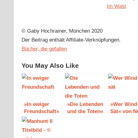
Im Wald
© Gaby Hochrainer, München 2020
Der Beitrag enthält Affiliate-Verknüpfungen.
Bücher, die gefallen
You May Also Like
»In ewiger
»Die Lebenden
»Wer Wind
Freundschaft«
und die Toten«
Sät« von N
von Nele
– ein
Neuhaus
Neuhaus
Taunuskrimi
von Nele