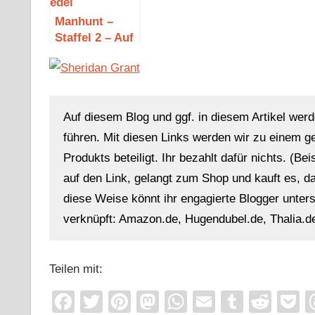
Neuhaus
Manhunt –
Staffel 2 – Auf
der Jagd nach
dem Night
Stalker
Auf diesem Blog und ggf. in diesem Artikel werd
führen. Mit diesen Links werden wir zu einem g
Produkts beteiligt. Ihr bezahlt dafür nichts. (Be
auf den Link, gelangt zum Shop und kauft es, dan
diese Weise könnt ihr engagierte Blogger unterst
verknüpft: Amazon.de, Hugendubel.de, Thalia.de
Teilen mit:
Facebook
Twitter
Pinterest
Mastodon
WhatsApp
Email
Tumblr
Redd
P