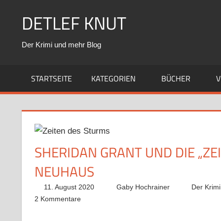
Zum
DETLEF KNUT
Inhalt
springen
Der Krimi und mehr Blog
STARTSEITE
KATEGORIEN
BÜCHER
V
SHERIDAN GRANT UND DIE „ZE
NEUHAUS
11. August 2020
Gaby Hochrainer
Der Krim
2 Kommentare