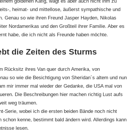
in einem goldenen Käfig, wagt es aber auch nicht ihm zu
beits-, heimat- und mittellose, äußerst sympathische und
n. Genau so wie ihren Freund Jasper Hayden, Nikolas
iter Nordamerikas und den Großteil ihrer Familie. Aber es
ernt habe, die ich nicht als Freunde haben möchte.
ebt die Zeiten des Sturms
em Rücksitz ihres Van quer durch Amerika, von
au so wie die Besichtigung von Sheridan´s altem und nun
m mir immer mal wieder der Gedanke, die USA mal von
eren. Die Beschreibungen hier machen richtig Lust aufs
weit weg träumen.
ant-Serie, wobei ich die ersten beiden Bände noch nicht
n schon kenne, bestimmt bald ändern wird. Allerdings kann
ntnisse lesen.