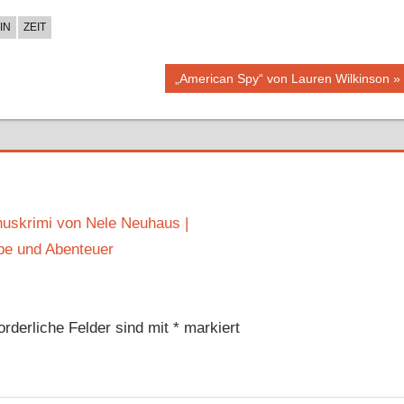
IN
ZEIT
Nächster
„American Spy“ von Lauren Wilkinson
Beitrag:
nuskrimi von Nele Neuhaus |
be und Abenteuer
orderliche Felder sind mit
*
markiert