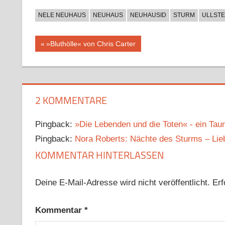
NELE NEUHAUS
NEUHAUS
NEUHAUSID
STURM
ULLSTE
Beitragsnavigation
Vorheriger
»Bluthölle« von Chris Carter
Beitrag:
2 KOMMENTARE
Pingback:
»Die Lebenden und die Toten« - ein Tau
Pingback:
Nora Roberts: Nächte des Sturms – Lie
KOMMENTAR HINTERLASSEN
Deine E-Mail-Adresse wird nicht veröffentlicht.
Erf
Kommentar
*