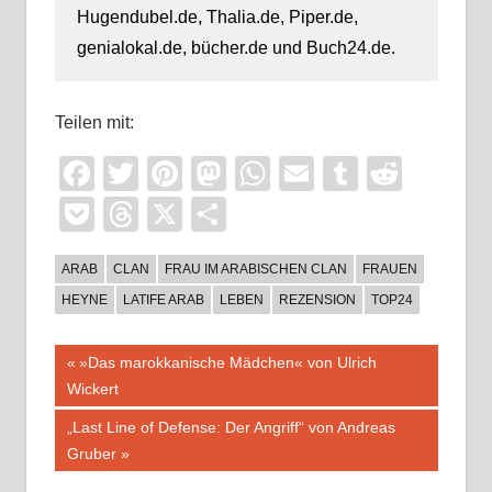
Hugendubel.de, Thalia.de, Piper.de,
genialokal.de, bücher.de und Buch24.de.
Teilen mit:
Facebook
Twitter
Pinterest
Mastodon
WhatsApp
Email
Tumblr
Reddi
Pocket
Threads
X
Teilen
ARAB
CLAN
FRAU IM ARABISCHEN CLAN
FRAUEN
HEYNE
LATIFE ARAB
LEBEN
REZENSION
TOP24
Beitragsnavigation
Vorheriger
»Das marokkanische Mädchen« von Ulrich
Beitrag:
Wickert
Nächster
„Last Line of Defense: Der Angriff“ von Andreas
Beitrag:
Gruber