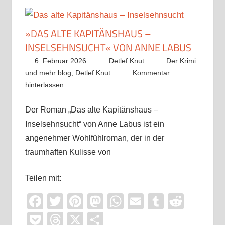
»DAS ALTE KAPITÄNSHAUS –
INSELSEHNSUCHT« VON ANNE LABUS
6. Februar 2026
Detlef Knut
Der Krimi
und mehr blog
,
Detlef Knut
Kommentar
hinterlassen
Der Roman „Das alte Kapitänshaus –
Inselsehnsucht“ von Anne Labus ist ein
angenehmer Wohlfühlroman, der in der
traumhaften Kulisse von
Teilen mit:
Facebook
Twitter
Pinterest
Mastodon
WhatsApp
Email
Tumblr
Reddi
Pocket
Threads
X
Teilen