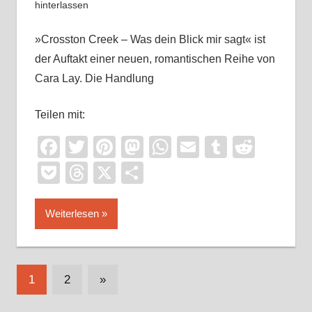
hinterlassen
»Crosston Creek – Was dein Blick mir sagt« ist
der Auftakt einer neuen, romantischen Reihe von
Cara Lay. Die Handlung
Teilen mit:
Facebook
Twitter
Pinterest
Mastodon
WhatsApp
Email
Tumblr
Reddi
Pocket
Threads
X
Teilen
Weiterlesen
Seitennummerierung
Nächste
1
2
»
Beiträge
der