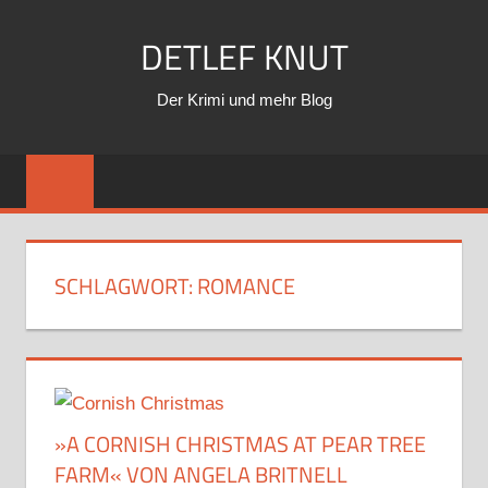
Zum
DETLEF KNUT
Inhalt
springen
Der Krimi und mehr Blog
SCHLAGWORT:
ROMANCE
»A CORNISH CHRISTMAS AT PEAR TREE
FARM« VON ANGELA BRITNELL