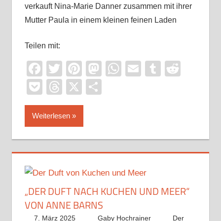
verkauft Nina-Marie Danner zusammen mit ihrer
Mutter Paula in einem kleinen feinen Laden
Teilen mit:
Facebook
Twitter
Pinterest
Mastodon
WhatsApp
Email
Tumblr
Reddi
Pocket
Threads
X
Teilen
Weiterlesen
„DER DUFT NACH KUCHEN UND MEER“
VON ANNE BARNS
7. März 2025
Gaby Hochrainer
Der