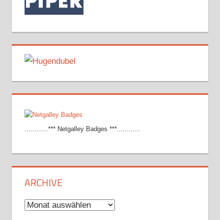
............*** Netgalley Badges ***............
ARCHIVE
Archive