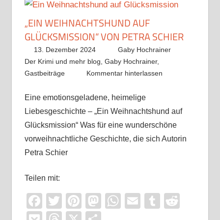
„EIN WEIHNACHTSHUND AUF
GLÜCKSMISSION“ VON PETRA SCHIER
13. Dezember 2024
Gaby Hochrainer
Der Krimi und mehr blog
,
Gaby Hochrainer
,
Gastbeiträge
Kommentar hinterlassen
Eine emotionsgeladene, heimelige
Liebesgeschichte – „Ein Weihnachtshund auf
Glücksmission“ Was für eine wunderschöne
vorweihnachtliche Geschichte, die sich Autorin
Petra Schier
Teilen mit:
Facebook
Twitter
Pinterest
Mastodon
WhatsApp
Email
Tumblr
Reddi
Pocket
Threads
X
Teilen