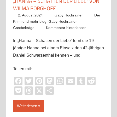
„HANNA – SCHATTEN DER LIEBE“ VON
WILMA BORGHOFF
2. August 2024
Gaby Hochrainer
Der
Krimi und mehr blog
,
Gaby Hochrainer
,
Gastbeiträge
Kommentar hinterlassen
In „Hanna – Schatten der Liebe“ lernt die 19-
jährige Hanna bei einem Einsatz den 42-jährigen
Daniel Schwarzenthal kennen – und
Teilen mit:
Facebook
Twitter
Pinterest
Mastodon
WhatsApp
Email
Tumblr
Reddi
Pocket
Threads
X
Teilen
Weiterlesen