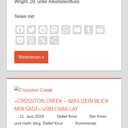
Wright, 29, unter Alkoholeinfluss
Teilen mit:
Facebook
Twitter
Pinterest
Mastodon
WhatsApp
Email
Tumblr
Reddi
Pocket
Threads
X
Teilen
Weiterlesen
»CROSSTON CREEK – WAS DEIN BLICK
MIR SAGT« VON CARA LAY
11. Juni 2024
Detlef Knut
Der Krimi
und mehr blog
,
Detlef Knut
Kommentar