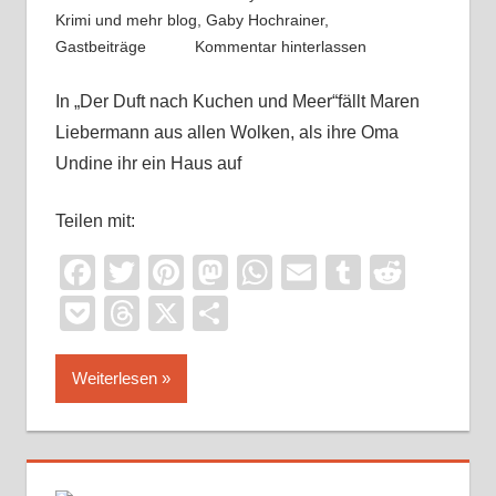
Krimi und mehr blog
,
Gaby Hochrainer
,
Gastbeiträge
Kommentar hinterlassen
In „Der Duft nach Kuchen und Meer“fällt Maren
Liebermann aus allen Wolken, als ihre Oma
Undine ihr ein Haus auf
Teilen mit:
Facebook
Twitter
Pinterest
Mastodon
WhatsApp
Email
Tumblr
Reddi
Pocket
Threads
X
Teilen
Weiterlesen