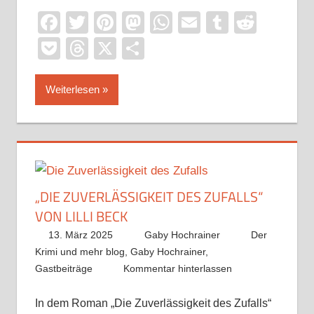
Facebook
Twitter
Pinterest
Mastodon
WhatsApp
Email
Tumblr
Reddi
Pocket
Threads
X
Teilen
Weiterlesen
„DIE ZUVERLÄSSIGKEIT DES ZUFALLS“
VON LILLI BECK
13. März 2025
Gaby Hochrainer
Der
Krimi und mehr blog
,
Gaby Hochrainer
,
Gastbeiträge
Kommentar hinterlassen
In dem Roman „Die Zuverlässigkeit des Zufalls“