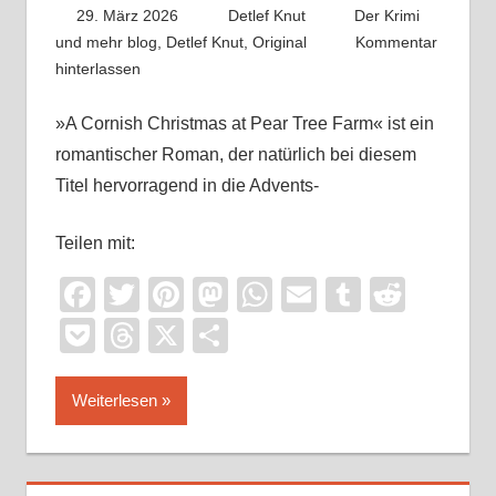
29. März 2026
Detlef Knut
Der Krimi
und mehr blog
,
Detlef Knut
,
Original
Kommentar
hinterlassen
»A Cornish Christmas at Pear Tree Farm« ist ein
romantischer Roman, der natürlich bei diesem
Titel hervorragend in die Advents-
Teilen mit:
Facebook
Twitter
Pinterest
Mastodon
WhatsApp
Email
Tumblr
Reddi
Pocket
Threads
X
Teilen
Weiterlesen