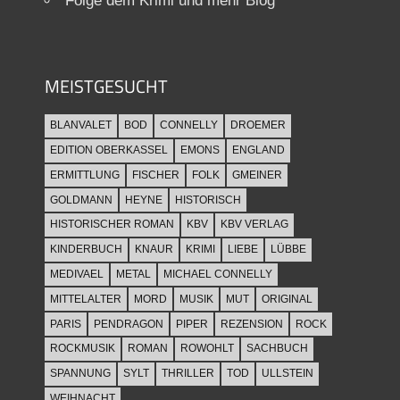
Folge dem Krimi und mehr Blog
MEISTGESUCHT
BLANVALET
BOD
CONNELLY
DROEMER
EDITION OBERKASSEL
EMONS
ENGLAND
ERMITTLUNG
FISCHER
FOLK
GMEINER
GOLDMANN
HEYNE
HISTORISCH
HISTORISCHER ROMAN
KBV
KBV VERLAG
KINDERBUCH
KNAUR
KRIMI
LIEBE
LÜBBE
MEDIVAEL
METAL
MICHAEL CONNELLY
MITTELALTER
MORD
MUSIK
MUT
ORIGINAL
PARIS
PENDRAGON
PIPER
REZENSION
ROCK
ROCKMUSIK
ROMAN
ROWOHLT
SACHBUCH
SPANNUNG
SYLT
THRILLER
TOD
ULLSTEIN
WEIHNACHT