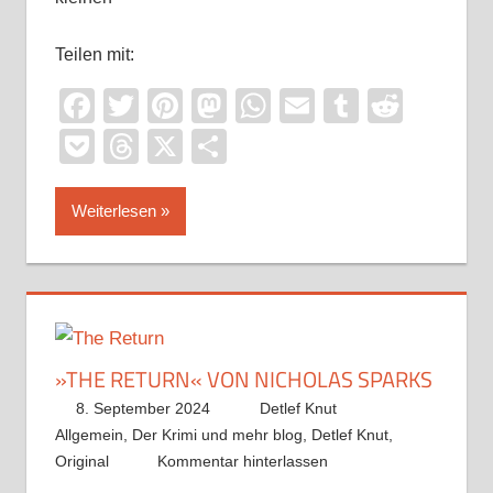
Teilen mit:
Facebook
Twitter
Pinterest
Mastodon
WhatsApp
Email
Tumblr
Reddi
Pocket
Threads
X
Teilen
Weiterlesen
»THE RETURN« VON NICHOLAS SPARKS
8. September 2024
Detlef Knut
Allgemein
,
Der Krimi und mehr blog
,
Detlef Knut
,
Original
Kommentar hinterlassen