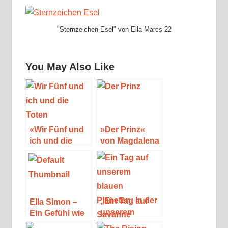
"Sternzeichen Esel" von Ella Marcs 22
You May Also Like
«Wir Fünf und
»Der Prinz«
ich und die
von Magdalena
Toten» – Luci
Parys
van Org
„Ein Tag auf
Ella Simon –
unserem
Ein Gefühl wie
blauen
warmer