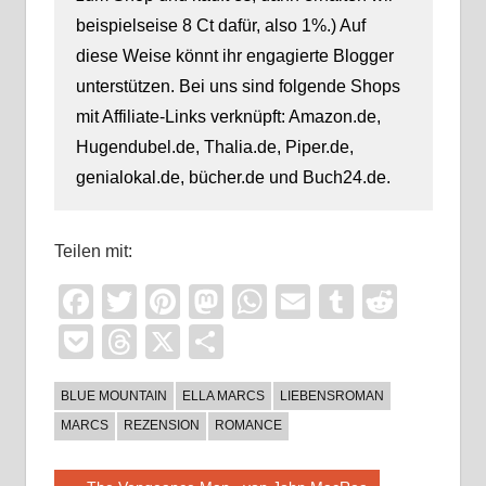
beispielseise 8 Ct dafür, also 1%.) Auf
diese Weise könnt ihr engagierte Blogger
unterstützen. Bei uns sind folgende Shops
mit Affiliate-Links verknüpft: Amazon.de,
Hugendubel.de, Thalia.de, Piper.de,
genialokal.de, bücher.de und Buch24.de.
Teilen mit:
Facebook
Twitter
Pinterest
Mastodon
WhatsApp
Email
Tumblr
Reddi
Pocket
Threads
X
Teilen
BLUE MOUNTAIN
ELLA MARCS
LIEBENSROMAN
MARCS
REZENSION
ROMANCE