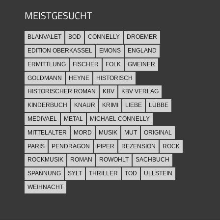
MEISTGESUCHT
BLANVALET
BOD
CONNELLY
DROEMER
EDITION OBERKASSEL
EMONS
ENGLAND
ERMITTLUNG
FISCHER
FOLK
GMEINER
GOLDMANN
HEYNE
HISTORISCH
HISTORISCHER ROMAN
KBV
KBV VERLAG
KINDERBUCH
KNAUR
KRIMI
LIEBE
LÜBBE
MEDIVAEL
METAL
MICHAEL CONNELLY
MITTELALTER
MORD
MUSIK
MUT
ORIGINAL
PARIS
PENDRAGON
PIPER
REZENSION
ROCK
ROCKMUSIK
ROMAN
ROWOHLT
SACHBUCH
SPANNUNG
SYLT
THRILLER
TOD
ULLSTEIN
WEIHNACHT