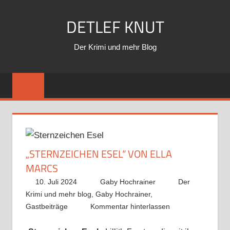
Zum
DETLEF KNUT
Inhalt
springen
Der Krimi und mehr Blog
„STERNZEICHEN ESEL“ VON ELLA
MARCS
10. Juli 2024
Gaby Hochrainer
Der
Krimi und mehr blog
,
Gaby Hochrainer
,
Gastbeiträge
Kommentar hinterlassen