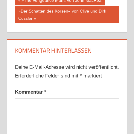
Beitragsnavigation
Vorheriger
»The Vengeance Man« von John MacRea
Beitrag:
Nächster
»Der Schatten des Korsen« von Clive und Dirk
Beitrag:
Cussler
KOMMENTAR HINTERLASSEN
Deine E-Mail-Adresse wird nicht veröffentlicht.
Erforderliche Felder sind mit
*
markiert
Kommentar
*