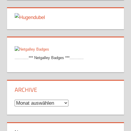
............*** Netgalley Badges ***............
ARCHIVE
Archive