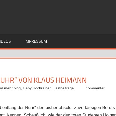
IDEOS
IMPRESSUM
RUHR“ VON KLAUS HEIMANN
nd mehr blog
,
Gaby Hochrainer
,
Gastbeiträge
Kommentar
gd entlang der Ruhr“ den bisher absolut zuverlässigen Berufs
ennt, kennen. Scheußlich, wie der den toten Studenten Holger