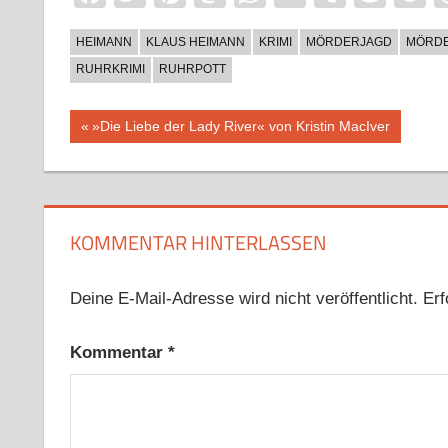
HEIMANN
KLAUS HEIMANN
KRIMI
MÖRDERJAGD
MÖRDE
RUHRKRIMI
RUHRPOTT
Beitragsnavigation
Vorheriger
»Die Liebe der Lady River« von Kristin MacIver
Beitrag:
KOMMENTAR HINTERLASSEN
Deine E-Mail-Adresse wird nicht veröffentlicht.
Erf
Kommentar
*