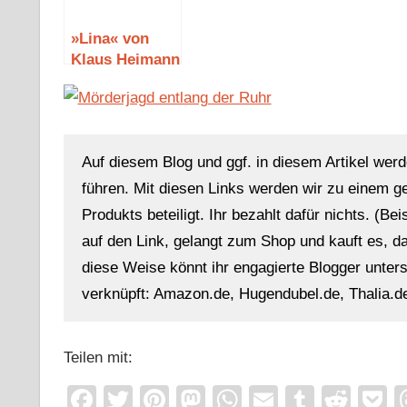
»Lina« von
Klaus Heimann
Auf diesem Blog und ggf. in diesem Artikel werd
führen. Mit diesen Links werden wir zu einem g
Produkts beteiligt. Ihr bezahlt dafür nichts. (Be
auf den Link, gelangt zum Shop und kauft es, dan
diese Weise könnt ihr engagierte Blogger unterst
verknüpft: Amazon.de, Hugendubel.de, Thalia.de
Teilen mit:
Facebook
Twitter
Pinterest
Mastodon
WhatsApp
Email
Tumblr
Redd
P