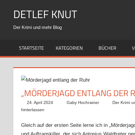
Zum
DETLEF KNUT
Inhalt
springen
Der Krimi und mehr Blog
STARTSEITE
KATEGORIEN
BÜCHER
V
„MÖRDERJAGD ENTLANG DER 
24. April 2024
Gaby Hochrainer
Der Krimi u
hinterlassen
Gleich auf der ersten Seite lerne ich in „Mörderja
und Auftragskiller, der sich Antonius Waldtreter n