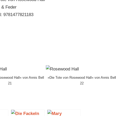
e & Feder
: 9781477821183
osewood Hall« von Annis Bell
»Die Tote von Rosewood Hall« von Annis Bel
21
22