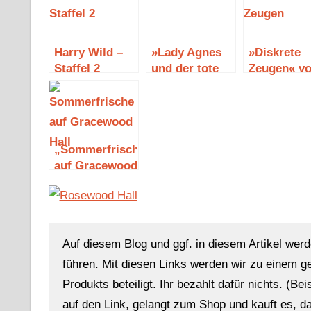
Harry Wild –
»Lady Agnes
»Diskrete
Staffel 2
und der tote
Zeugen« v
Gärtner im
Dorothy L.
Rosenbeet«
Sayers
von Helen
Herbst
„Sommerfrische
auf Gracewood
Hall“ von
Sandra Rehle
Auf diesem Blog und ggf. in diesem Artikel werd
führen. Mit diesen Links werden wir zu einem g
Produkts beteiligt. Ihr bezahlt dafür nichts. (Be
auf den Link, gelangt zum Shop und kauft es, dan