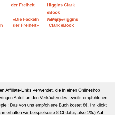
«Die Fackeln
»Mary Higgins
on
der Freiheit»
Clark eBook
von Diana
Sampler« von
Gabaldon
Mary Higgins
Clark
en Affiliate-Links verwendet, die in einen Onlineshop
eringen Anteil an den Verkäufen des jeweils empfohlenen
ispiel: Das von uns empfohlene Buch kostet 8€. Ihr klickt
n erhalten wir beispielseise 8 Ct dafür, also 1%.) Auf