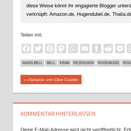
diese Weise könnt ihr engagierte Blogger unterst
verknüpft: Amazon.de, Hugendubel.de, Thalia.de
Teilen mit:
Facebook
Twitter
Pinterest
Mastodon
WhatsApp
Email
Tumblr
Redd
P
ANNIS BELL
BELL
KRIMI
REZENSION
ROSEWOOD
ROS
Beitragsnavigation
Vorheriger
»Sahara« von Clive Cussler
Beitrag:
KOMMENTAR HINTERLASSEN
Deine E-Mail-Adresse wird nicht veröffentlicht.
Erf