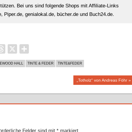
ützen. Bei uns sind folgende Shops mit Affiliate-Links
, Piper.de, genialokal.de, bücher.de und Buch24.de.
it
ocket
Threads
X
Teilen
EWOOD HALL
TINTE & FEDER
TINTE&FEDER
Nächster
„Totholz“ von Andreas Föhr
Beitrag:
orderliche Felder sind mit
*
markiert