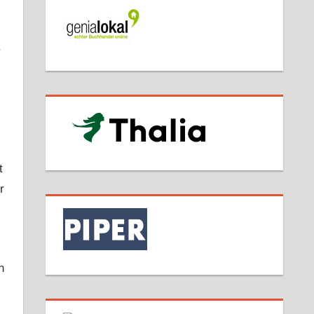
.
t
r
n