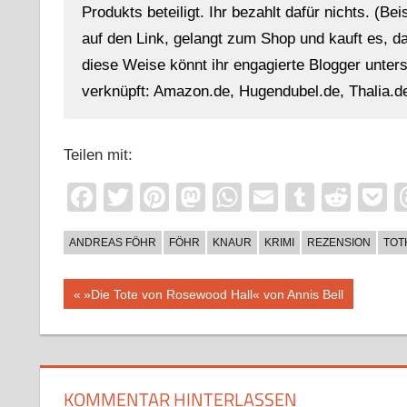
Produkts beteiligt. Ihr bezahlt dafür nichts. (Be
auf den Link, gelangt zum Shop und kauft es, dan
diese Weise könnt ihr engagierte Blogger unterst
verknüpft: Amazon.de, Hugendubel.de, Thalia.de
Teilen mit:
Facebook
Twitter
Pinterest
Mastodon
WhatsApp
Email
Tumblr
Redd
P
ANDREAS FÖHR
FÖHR
KNAUR
KRIMI
REZENSION
TOT
Beitragsnavigation
Vorheriger
»Die Tote von Rosewood Hall« von Annis Bell
Beitrag:
KOMMENTAR HINTERLASSEN