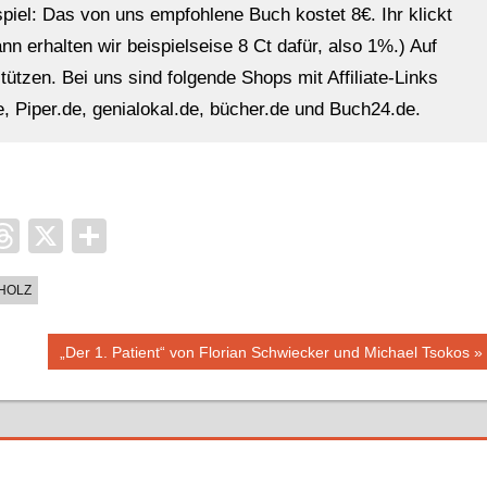
ispiel: Das von uns empfohlene Buch kostet 8€. Ihr klickt
n erhalten wir beispielseise 8 Ct dafür, also 1%.) Auf
ützen. Bei uns sind folgende Shops mit Affiliate-Links
, Piper.de, genialokal.de, bücher.de und Buch24.de.
it
ocket
Threads
X
Teilen
HOLZ
Nächster
„Der 1. Patient“ von Florian Schwiecker und Michael Tsokos
Beitrag: