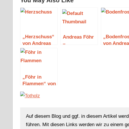
You May Also Like
„Herzschuss“
„Bodenfros
Andreas Föhr
von Andreas
von Andrea
–
Föhr
Föhr
Schwarzwasser
„Föhr in
Flammen“ von
Eva-Maria
Silber
Auf diesem Blog und ggf. in diesem Artikel werd
führen. Mit diesen Links werden wir zu einem g