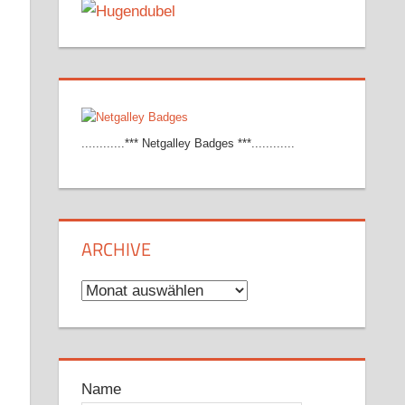
............*** Netgalley Badges ***............
ARCHIVE
Archive
Name