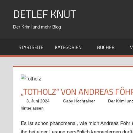
Zum
DETLEF KNUT
Inhalt
springen
Der Krimi und mehr Blog
STARTSEITE
KATEGORIEN
BÜCHER
V
„TOTHOLZ“ VON ANDREAS FÖH
3. Juni 2024
Gaby Hochrainer
Der Krimi un
hinterlassen
Es ist schon phänomenal, wie mich Andreas Föhr m
ihn bei einer Lesung persönlich kennenlernen durf