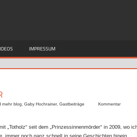
IDEOS
IMPRESSUM
R
d mehr blog
,
Gaby Hochrainer
,
Gastbeiträge
Kommentar
it „Totholz“ seit dem „Prinzessinnenmörder“ in 2009, wo ic
te, immer noch ganz schnell in seine Geschichten hinein