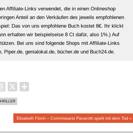
en Affiliate-Links verwendet, die in einen Onlineshop
eringen Anteil an den Verkäufen des jeweils empfohlenen
ispiel: Das von uns empfohlene Buch kostet 8€. Ihr klickt
n erhalten wir beispielseise 8 Ct dafür, also 1%.) Auf
ützen. Bei uns sind folgende Shops mit Affiliate-Links
, Piper.de, genialokal.de, bücher.de und Buch24.de.
it
ocket
Threads
X
Teilen
HRILLER
Nächster
Elisabeth Florin – Commissario Pavarotti spielt mit dem Tod
Beitrag: