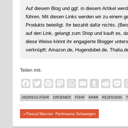
Auf diesem Blog und ggf. in diesem Artikel werd
führen. Mit diesen Links werden wir zu einem g
Produkts beteiligt. Ihr bezahlt dafür nichts. (Be
auf den Link, gelangt zum Shop und kauft es, dan
diese Weise könnt ihr engagierte Blogger unterst
verknüpft: Amazon.de, Hugendubel.de, Thalia.de
Teilen mit:
Facebook
Twitter
Pinterest
Mastodon
WhatsApp
Email
Tumblr
Redd
P
ANDREAS FÖHR
DROEMER
FÖHR
KRIMI
REZENSION
T
Beitragsnavigation
Vorheriger
Pascal Mercier: Perlmanns Schweigen
Beitrag: