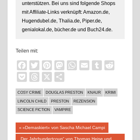
unterstützen. Bei uns sind folgende Shops
mit Affiliate-Links verknüpft: Amazon.de,
Hugendubel.de, Thalia.de, Piper.de,
genialokal.de, bücher.de und Buch24.de.
Teilen mit:
Facebook
Twitter
Pinterest
Mastodon
WhatsApp
Email
Tumblr
Reddi
Pocket
Threads
X
Teilen
COSY CRIME
DOUGLAS PRESTON
KNAUR
KRIMI
LINCOLN CHILD
PRESTON
REZENSION
SCIENCE FICTION
VAMPIRE
Beitragsnavigation
Vorheriger
»Demaskiert« von Sascha Michael Campi
Beitrag:
Nächster
„Der Jahrhundertcoup“ von Thomas Heise und