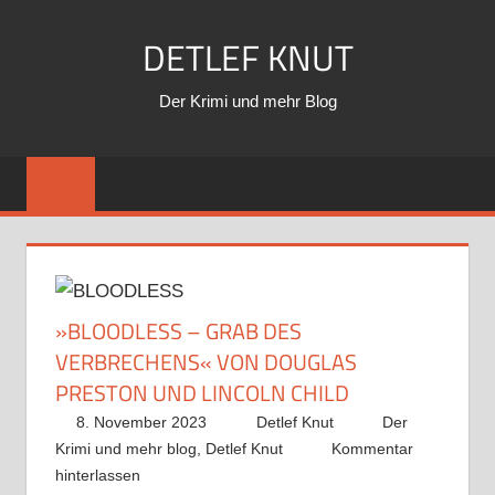
Zum
DETLEF KNUT
Inhalt
springen
Der Krimi und mehr Blog
»BLOODLESS – GRAB DES
VERBRECHENS« VON DOUGLAS
PRESTON UND LINCOLN CHILD
8. November 2023
Detlef Knut
Der
Krimi und mehr blog
,
Detlef Knut
Kommentar
hinterlassen