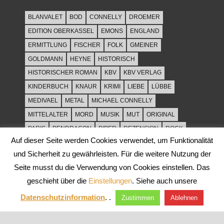
BLANVALET
BOD
CONNELLY
DROEMER
EDITION OBERKASSEL
EMONS
ENGLAND
ERMITTLUNG
FISCHER
FOLK
GMEINER
GOLDMANN
HEYNE
HISTORISCH
HISTORISCHER ROMAN
KBV
KBV VERLAG
KINDERBUCH
KNAUR
KRIMI
LIEBE
LÜBBE
MEDIVAEL
METAL
MICHAEL CONNELLY
MITTELALTER
MORD
MUSIK
MUT
ORIGINAL
PARIS
PENDRAGON
PIPER
REZENSION
ROCK
Auf dieser Seite werden Cookies verwendet, um Funktionalität
ROCKMUSIK
ROMAN
ROWOHLT
SACHBUCH
und Sicherheit zu gewährleisten. Für die weitere Nutzung der
SPANNUNG
SYLT
THRILLER
TOD
ULLSTEIN
Seite musst du die Verwendung von Cookies einstellen. Das
WEIHNACHT
geschieht über die
Einstellungen
. Siehe auch unsere
Datenschutzinformation
. .
Zustimmen
Ablehnen