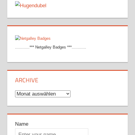
............*** Netgalley Badges ***............
ARCHIVE
Archive
Name