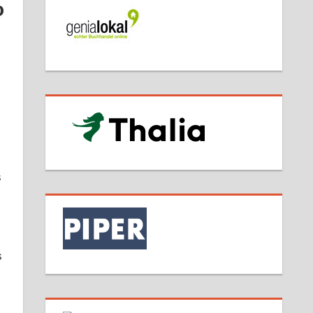
o
s
s