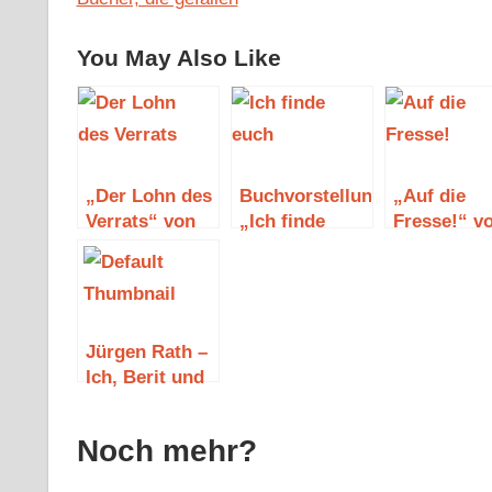
You May Also Like
„Der Lohn des
Buchvorstellung
„Auf die
Verrats“ von
„Ich finde
Fresse!“ v
Mathias Berg
euch“
Jonas
Christian
Ulrich
Jürgen Rath –
Ich, Berit und
das
fisketävling
Noch mehr?