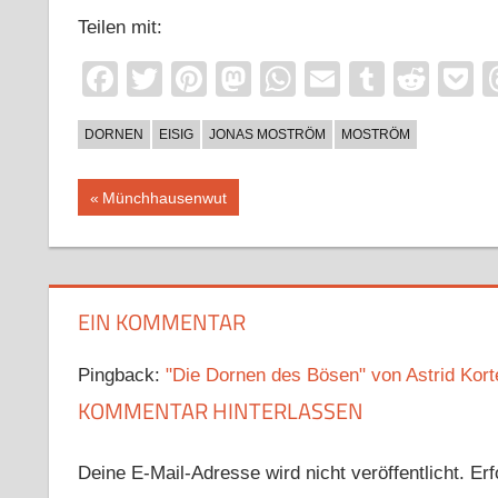
Teilen mit:
Facebook
Twitter
Pinterest
Mastodon
WhatsApp
Email
Tumblr
Redd
P
DORNEN
EISIG
JONAS MOSTRÖM
MOSTRÖM
Beitragsnavigation
Vorheriger
Münchhausenwut
Beitrag:
EIN KOMMENTAR
Pingback:
"Die Dornen des Bösen" von Astrid Kort
KOMMENTAR HINTERLASSEN
Deine E-Mail-Adresse wird nicht veröffentlicht.
Erf