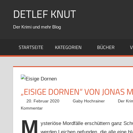
Zum
DETLEF KNUT
Inhalt
springen
Der Krimi und mehr Blog
STARTSEITE
KATEGORIEN
BÜCHER
V
„EISIGE DORNEN“ VON JONAS
20. Februar 2020
Gaby Hochrainer
Der Kri
Kommentar
M
ysteriöse Mordfälle erschüttern ganz Sc
werden Leichen gefunden, die alle eine b