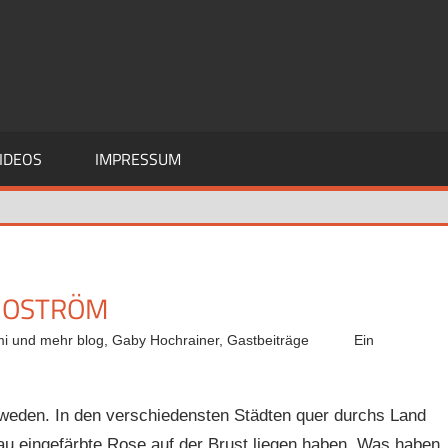
IDEOS
IMPRESSUM
 MOSTRÖM
mi und mehr blog
,
Gaby Hochrainer
,
Gastbeiträge
Ein
hweden. In den verschiedensten Städten quer durchs Land
lau eingefärbte Rose auf der Brust liegen haben. Was haben