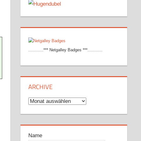
............*** Netgalley Badges ***............
ARCHIVE
Archive
Name