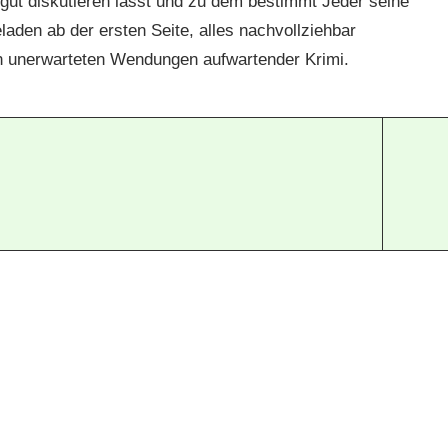
gut diskutieren lässt und zu dem bestimmt Jeder seine
aden ab der ersten Seite, alles nachvollziehbar
gen unerwarteten Wendungen aufwartender Krimi.
6