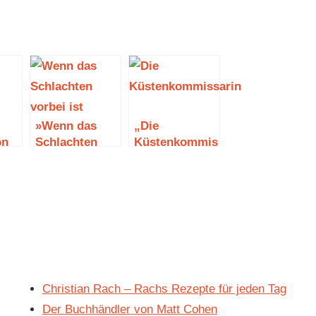
»Wenn das
„Die
on
Schlachten
Küstenkommissarin:
vorbei ist« von
Tod in der
T. C. Boyle
Bucht“ von
Jonas Brandt
Christian Rach – Rachs Rezepte für jeden Tag
Der Buchhändler von Matt Cohen