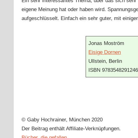
Ein sehr interessantes Thema, über das sich sehr 
eigene Meinung hat oder haben wird. Spannungsgel
aufgeschlüsselt. Einfach ein sehr guter, mit eini
Jonas Moström
Eisige Dornen
Ullstein, Berlin
ISBN 978354829124
© Gaby Hochrainer, München 2020
Der Beitrag enthält Affiliate-Verknüpfungen.
Bücher, die gefallen