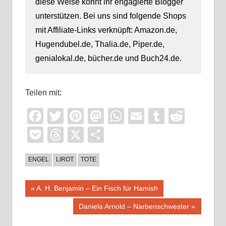
diese Weise könnt ihr engagierte Blogger
unterstützen. Bei uns sind folgende Shops
mit Affiliate-Links verknüpft: Amazon.de,
Hugendubel.de, Thalia.de, Piper.de,
genialokal.de, bücher.de und Buch24.de.
Teilen mit:
Facebook
Twitter
Pinterest
Mastodon
WhatsApp
Email
Tumblr
Reddi
Pocket
Threads
X
Teilen
ENGEL
LIROT
TOTE
Beitragsnavigation
Vorheriger
A. H. Benjamin – Ein Fisch für Hamish
Beitrag:
Nächster
Daniela Arnold – Narbenschwester
Beitrag: