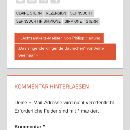
CLAIRE STERN
REZENSION
SEHNSUCHT
SEHNSUCHT IN SIRMIONE
SIRMIONE
STERN
Beitragsnavigation
Vorheriger
„Achtsamkeits-Meister“ von Philipp Hartung
Beitrag:
Nächster
„Das singende klingende Bäumchen“ von Anne
Beitrag:
Geelhaar
KOMMENTAR HINTERLASSEN
Deine E-Mail-Adresse wird nicht veröffentlicht.
Erforderliche Felder sind mit
*
markiert
Kommentar
*