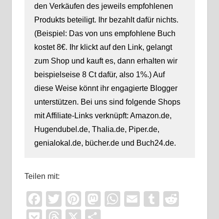
den Verkäufen des jeweils empfohlenen
Produkts beteiligt. Ihr bezahlt dafür nichts.
(Beispiel: Das von uns empfohlene Buch
kostet 8€. Ihr klickt auf den Link, gelangt
zum Shop und kauft es, dann erhalten wir
beispielseise 8 Ct dafür, also 1%.) Auf
diese Weise könnt ihr engagierte Blogger
unterstützen. Bei uns sind folgende Shops
mit Affiliate-Links verknüpft: Amazon.de,
Hugendubel.de, Thalia.de, Piper.de,
genialokal.de, bücher.de und Buch24.de.
Teilen mit:
Facebook
Twitter
Pinterest
Mastodon
WhatsApp
Email
Tumblr
Reddi
Pocket
Threads
X
Teilen