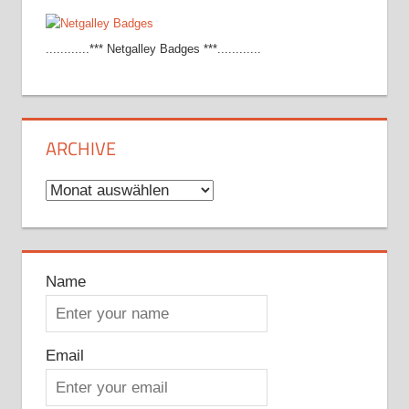
............*** Netgalley Badges ***............
ARCHIVE
Archive
Name
Email