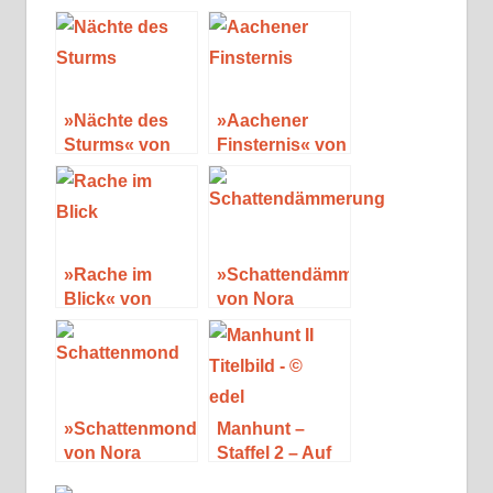
»Nächte des
»Aachener
Sturms« von
Finsternis« von
Nora Roberts
Ingrid Davis
»Rache im
»Schattendämmerung«
Blick« von
von Nora
Nora Roberts
Roberts
»Schattenmond«
Manhunt –
von Nora
Staffel 2 – Auf
Roberts
der Jagd nach