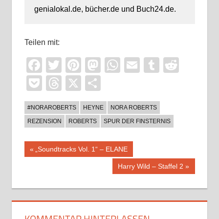
genialokal.de, bücher.de und Buch24.de.
Teilen mit:
Facebook
Twitter
Pinterest
Mastodon
WhatsApp
Email
Tumblr
Reddi
Pocket
Threads
X
Teilen
#NORAROBERTS
HEYNE
NORA ROBERTS
REZENSION
ROBERTS
SPUR DER FINSTERNIS
Beitragsnavigation
Vorheriger
„Soundtracks Vol. 1“ – ELANE
Beitrag:
Nächster
Harry Wild – Staffel 2
Beitrag:
KOMMENTAR HINTERLASSEN