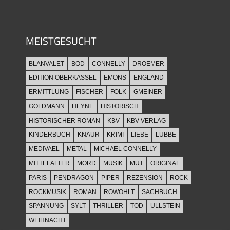
MEISTGESUCHT
BLANVALET
BOD
CONNELLY
DROEMER
EDITION OBERKASSEL
EMONS
ENGLAND
ERMITTLUNG
FISCHER
FOLK
GMEINER
GOLDMANN
HEYNE
HISTORISCH
HISTORISCHER ROMAN
KBV
KBV VERLAG
KINDERBUCH
KNAUR
KRIMI
LIEBE
LÜBBE
MEDIVAEL
METAL
MICHAEL CONNELLY
MITTELALTER
MORD
MUSIK
MUT
ORIGINAL
PARIS
PENDRAGON
PIPER
REZENSION
ROCK
ROCKMUSIK
ROMAN
ROWOHLT
SACHBUCH
SPANNUNG
SYLT
THRILLER
TOD
ULLSTEIN
WEIHNACHT