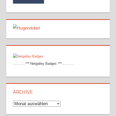
............*** Netgalley Badges ***............
ARCHIVE
Archive