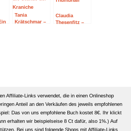
Tania
Claudia
Ein
Krätschmar –
Thesenfitz –
Luisa und die
Meer Liebe auf
Stunde der
Sylt
Kraniche
en Affiliate-Links verwendet, die in einen Onlineshop
eringen Anteil an den Verkäufen des jeweils empfohlenen
ispiel: Das von uns empfohlene Buch kostet 8€. Ihr klickt
n erhalten wir beispielseise 8 Ct dafür, also 1%.) Auf
ützen. Bei uns sind folgende Shops mit Affiliate-Links