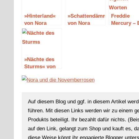
»Hinterland«
»Schattendämmerung«
Freddie
von Nora
von Nora
Mercury – 
Luttmer
Roberts
Leben in
eigenen
Worten
»Nächte des
Sturms« von
Nora Roberts
Auf diesem Blog und ggf. in diesem Artikel werd
führen. Mit diesen Links werden wir zu einem g
Produkts beteiligt. Ihr bezahlt dafür nichts. (Be
auf den Link, gelangt zum Shop und kauft es, dan
diese Weise könnt ihr engagierte Blogger unterst