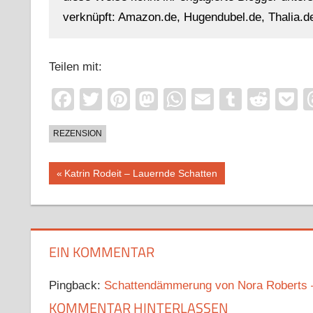
verknüpft: Amazon.de, Hugendubel.de, Thalia.de
Teilen mit:
Facebook
Twitter
Pinterest
Mastodon
WhatsApp
Email
Tumblr
Redd
P
REZENSION
Beitragsnavigation
Vorheriger
Katrin Rodeit – Lauernde Schatten
Beitrag:
EIN KOMMENTAR
Pingback:
Schattendämmerung von Nora Roberts 
KOMMENTAR HINTERLASSEN