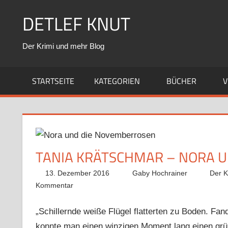
Zum
DETLEF KNUT
Inhalt
springen
Der Krimi und mehr Blog
STARTSEITE
KATEGORIEN
BÜCHER
V
TANIA KRÄTSCHMAR – NORA 
13. Dezember 2016
Gaby Hochrainer
Der K
Kommentar
„Schillernde weiße Flügel flatterten zu Boden. Fan
konnte man einen winzigen Moment lang einen grü