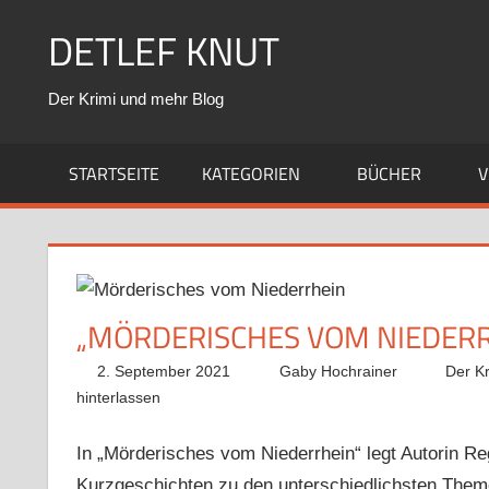
Zum
DETLEF KNUT
Inhalt
springen
Der Krimi und mehr Blog
STARTSEITE
KATEGORIEN
BÜCHER
V
„MÖRDERISCHES VOM NIEDERR
2. September 2021
Gaby Hochrainer
Der K
hinterlassen
In „Mörderisches vom Niederrhein“ legt Autorin R
Kurzgeschichten zu den unterschiedlichsten Them