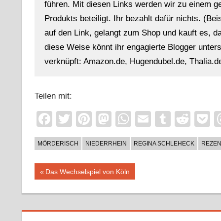
führen. Mit diesen Links werden wir zu einem g
Produkts beteiligt. Ihr bezahlt dafür nichts. (Be
auf den Link, gelangt zum Shop und kauft es, dan
diese Weise könnt ihr engagierte Blogger unterst
verknüpft: Amazon.de, Hugendubel.de, Thalia.de
Teilen mit:
Facebook
Twitter
Pinterest
Mastodon
WhatsApp
Email
Tumblr
Redd
P
MÖRDERISCH
NIEDERRHEIN
REGINA SCHLEHECK
REZEN
Beitragsnavigation
Vorheriger
Das Wechselspiel von Köln
Beitrag: