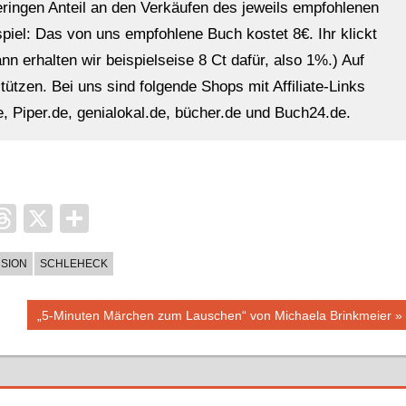
eringen Anteil an den Verkäufen des jeweils empfohlenen
ispiel: Das von uns empfohlene Buch kostet 8€. Ihr klickt
n erhalten wir beispielseise 8 Ct dafür, also 1%.) Auf
ützen. Bei uns sind folgende Shops mit Affiliate-Links
, Piper.de, genialokal.de, bücher.de und Buch24.de.
it
ocket
Threads
X
Teilen
SION
SCHLEHECK
Nächster
„5-Minuten Märchen zum Lauschen“ von Michaela Brinkmeier
Beitrag: