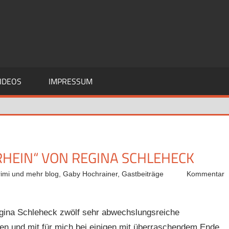
IDEOS
IMPRESSUM
HEIN“ VON REGINA SCHLEHECK
rimi und mehr blog
,
Gaby Hochrainer
,
Gastbeiträge
Kommentar
egina Schleheck zwölf sehr abwechslungsreiche
en und mit für mich bei einigen mit überraschendem Ende