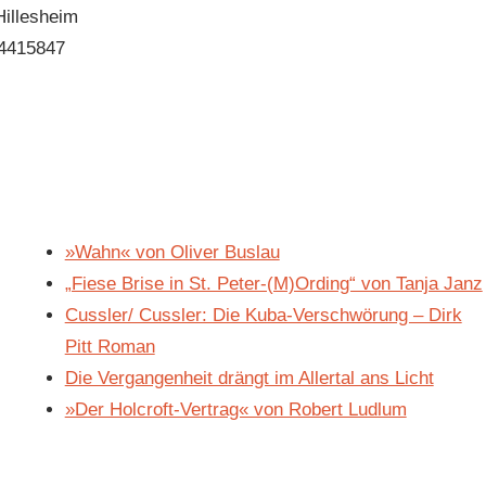
Hillesheim
4415847
»Wahn« von Oliver Buslau
„Fiese Brise in St. Peter-(M)Ording“ von Tanja Janz
Cussler/ Cussler: Die Kuba-Verschwörung – Dirk
Pitt Roman
Die Vergangenheit drängt im Allertal ans Licht
»Der Holcroft-Vertrag« von Robert Ludlum