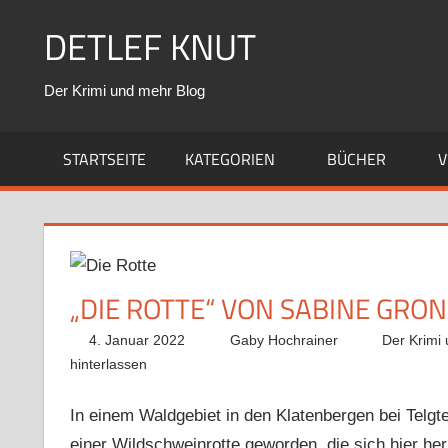
Zum
DETLEF KNUT
Inhalt
springen
Der Krimi und mehr Blog
STARTSEITE
KATEGORIEN
BÜCHER
V
„DIE ROTTE“ VON SABINE GRO
4. Januar 2022
Gaby Hochrainer
Der Krimi
hinterlassen
In einem Waldgebiet in den Klatenbergen bei Telgte 
einer Wildschweinrotte geworden, die sich hier he