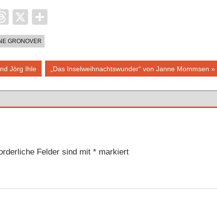
it
ocket
Threads
X
Teilen
NE GRONOVER
Nächster
nd Jörg Ihle
„Das Inselweihnachtswunder“ von Janne Mommsen
Beitrag:
orderliche Felder sind mit
*
markiert