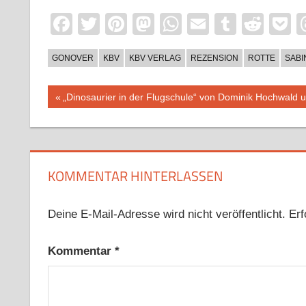
Facebook
Twitter
Pinterest
Mastodon
WhatsApp
Email
Tumblr
Redd
P
GONOVER
KBV
KBV VERLAG
REZENSION
ROTTE
SABI
Beitragsnavigation
Vorheriger
„Dinosaurier in der Flugschule“ von Dominik Hochwald u
Beitrag:
KOMMENTAR HINTERLASSEN
Deine E-Mail-Adresse wird nicht veröffentlicht.
Erf
Kommentar
*