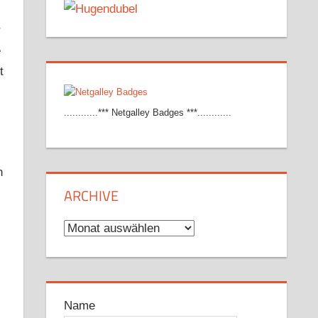
r
e
t
............*** Netgalley Badges ***............
n
ARCHIVE
Archive
Name