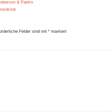
Patterson & Paetro
nmordclub
orderliche Felder sind mit
*
markiert