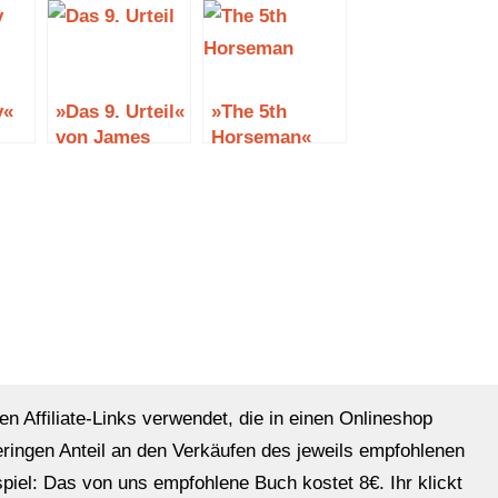
y«
»Das 9. Urteil«
»The 5th
von James
Horseman«
und
Patterson und
von James
tro
Maxine Paetro
Patterson und
Maxine Paetro
– der
Frauenmordclub
en Affiliate-Links verwendet, die in einen Onlineshop
eringen Anteil an den Verkäufen des jeweils empfohlenen
ispiel: Das von uns empfohlene Buch kostet 8€. Ihr klickt