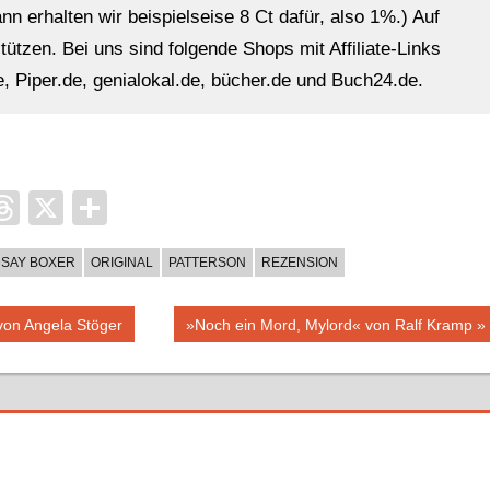
n erhalten wir beispielseise 8 Ct dafür, also 1%.) Auf
ützen. Bei uns sind folgende Shops mit Affiliate-Links
, Piper.de, genialokal.de, bücher.de und Buch24.de.
it
ocket
Threads
X
Teilen
DSAY BOXER
ORIGINAL
PATTERSON
REZENSION
Nächster
von Angela Stöger
»Noch ein Mord, Mylord« von Ralf Kramp
Beitrag: