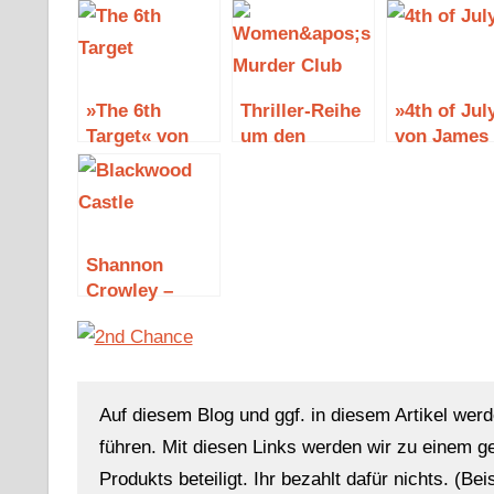
»The 6th
Thriller-Reihe
»4th of Jul
Target« von
um den
von James
James
»Women’s
Patterson 
Patterson und
Murder Club«
Maxine Pae
Maxine Paetro
von James
Patterson
Shannon
Crowley –
Blackwood
Castle
Auf diesem Blog und ggf. in diesem Artikel werd
führen. Mit diesen Links werden wir zu einem g
Produkts beteiligt. Ihr bezahlt dafür nichts. (Be