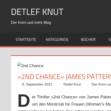
Zum
DETLEF KNUT
Inhalt
springen
Der Krimi und mehr Blog
STARTSEITE
KATEGORIEN
BÜCHER
V
»2ND CHANCE« JAMES PATTE
9. September 2021
Detlef Knut
Der Krimi u
D
er Thriller »2nd Chance« von James Patte
um den Mordclub für Frauen (Women’s Murd