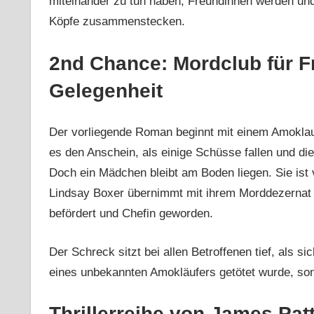
miteinander zu tun haben, Freundinnen werden und 
Köpfe zusammenstecken.
2nd Chance: Mordclub für F
Gelegenheit
Der vorliegende Roman beginnt mit einem Amoklauf
es den Anschein, als einige Schüsse fallen und di
Doch ein Mädchen bleibt am Boden liegen. Sie ist 
Lindsay Boxer übernimmt mit ihrem Morddezernat d
befördert und Chefin geworden.
Der Schreck sitzt bei allen Betroffenen tief, als 
eines unbekannten Amokläufers getötet wurde, so
Thrillerreihe von James Pat