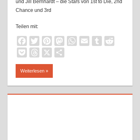
und Jill Bernhardt – die Stars von 1st to Die, 2nd
Chance und 3rd
Teilen mit:
Facebook
Twitter
Pinterest
Mastodon
WhatsApp
Email
Tumblr
Reddi
Pocket
Threads
X
Teilen
Weiterlesen