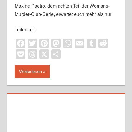
Maxine Paetro, dem achten Teil der Womans-
Murder-Club-Serie, erwartet euch mehr als nur
Teilen mit:
Facebook
Twitter
Pinterest
Mastodon
WhatsApp
Email
Tumblr
Reddi
Pocket
Threads
X
Teilen
Weiterlesen