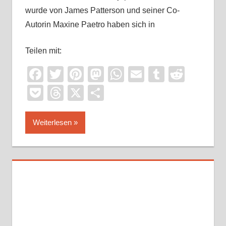
wurde von James Patterson und seiner Co-
Autorin Maxine Paetro haben sich in
Teilen mit:
Facebook
Twitter
Pinterest
Mastodon
WhatsApp
Email
Tumblr
Reddi
Pocket
Threads
X
Teilen
Weiterlesen