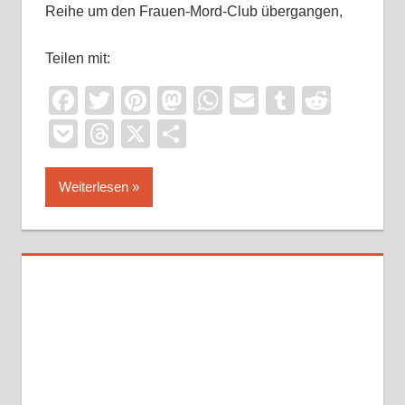
Reihe um den Frauen-Mord-Club übergangen,
Teilen mit:
Facebook
Twitter
Pinterest
Mastodon
WhatsApp
Email
Tumblr
Reddi
Pocket
Threads
X
Teilen
Weiterlesen