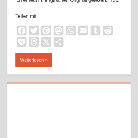
ich erneut im englischen Original gelesen. Trotz
Teilen mit:
Facebook
Twitter
Pinterest
Mastodon
WhatsApp
Email
Tumblr
Reddi
Pocket
Threads
X
Teilen
Weiterlesen