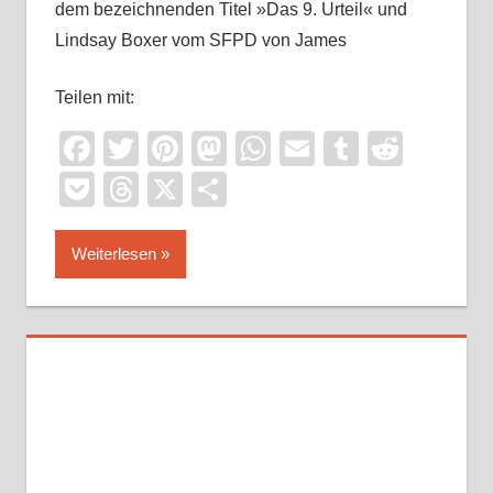
dem bezeichnenden Titel »Das 9. Urteil« und
Lindsay Boxer vom SFPD von James
Teilen mit:
Facebook
Twitter
Pinterest
Mastodon
WhatsApp
Email
Tumblr
Reddi
Pocket
Threads
X
Teilen
Weiterlesen