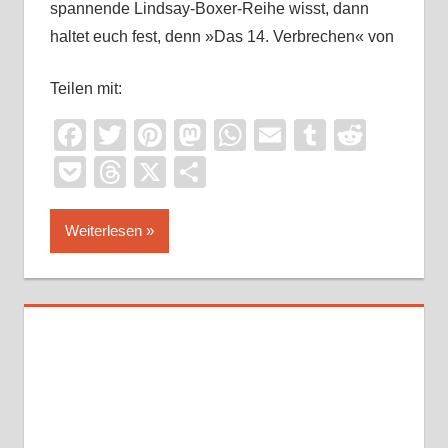
spannende Lindsay-Boxer-Reihe wisst, dann
haltet euch fest, denn »Das 14. Verbrechen« von
Teilen mit:
Facebook
Twitter
Pinterest
Mastodon
WhatsApp
Email
Tumblr
Reddi
Pocket
Threads
X
Teilen
Weiterlesen