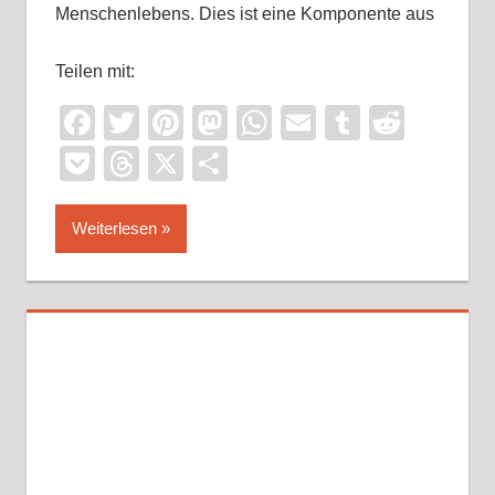
Menschenlebens. Dies ist eine Komponente aus
Teilen mit:
Facebook
Twitter
Pinterest
Mastodon
WhatsApp
Email
Tumblr
Reddi
Pocket
Threads
X
Teilen
Weiterlesen