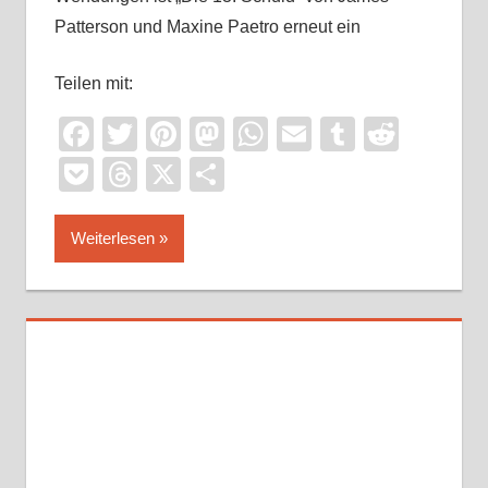
Patterson und Maxine Paetro erneut ein
Teilen mit:
Facebook
Twitter
Pinterest
Mastodon
WhatsApp
Email
Tumblr
Reddi
Pocket
Threads
X
Teilen
Weiterlesen