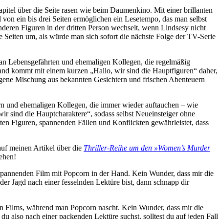
itel über die Seite rasen wie beim Daumenkino. Mit einer brillanten
l von ein bis drei Seiten ermöglichen ein Lesetempo, das man selbst
nderen Figuren in der dritten Person wechselt, wenn Lindsesy nicht
die Seiten um, als würde man sich sofort die nächste Folge der TV-Serie
 an Lebensgefährten und ehemaligen Kollegen, die regelmäßig
 Band kommt mit einem kurzen „Hallo, wir sind die Hauptfiguren“ daher,
ungene Mischung aus bekannten Gesichtern und frischen Abenteuern
ern und ehemaligen Kollegen, die immer wieder auftauchen – wie
wir sind die Hauptcharaktere“, sodass selbst Neueinsteiger ohne
uten Figuren, spannenden Fällen und Konflickten gewährleistet, dass
auf meinen Artikel über die
Thriller-Reihe um den »Women’s Murder
gehen!
 spannenden Film mit Popcorn in der Hand. Kein Wunder, dass mir die
er Jagd nach einer fesselnden Lektüre bist, dann schnapp dir
den Films, während man Popcorn nascht. Kein Wunder, dass mir die
du also nach einer packenden Lektüre suchst, solltest du auf jeden Fall