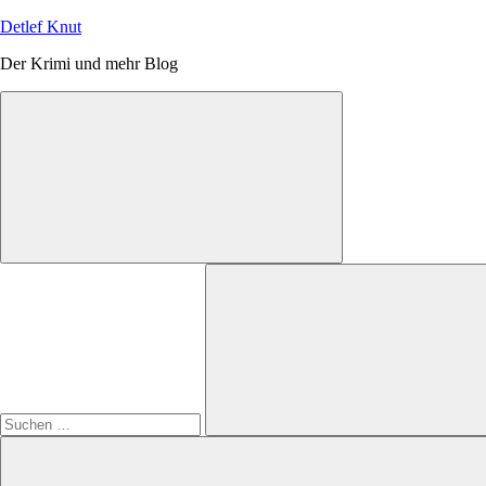
Zum
Detlef Knut
Inhalt
Der Krimi und mehr Blog
springen
Suchen
nach:
Suchen