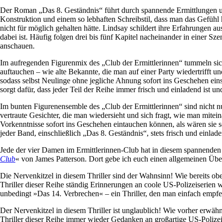
Der Roman „Das 8. Geständnis“ führt durch spannende Ermittlungen un
Konstruktion und einem so lebhaften Schreibstil, dass man das Gefühl h
nicht für möglich gehalten hätte. Lindsay schildert ihre Erfahrungen a
dabei ist. Häufig folgen drei bis fünf Kapitel nacheinander in einer Sz
anschauen.
Im aufregenden Figurenmix des „Club der Ermittlerinnen“ tummeln sic
auftauchen – wie alte Bekannte, die man auf einer Party wiedertrifft u
sodass selbst Neulinge ohne jegliche Ahnung sofort ins Geschehen ei
sorgt dafür, dass jeder Teil der Reihe immer frisch und einladend ist un
Im bunten Figurenensemble des „Club der Ermittlerinnen“ sind nicht n
vertraute Gesichter, die man wiedersieht und sich fragt, wie man mitei
Vorkenntnisse sofort ins Geschehen eintauchen können, als wären sie s
jeder Band, einschließlich „Das 8. Geständnis“, stets frisch und einlad
Jede der vier Damen im Ermittlerinnen-Club hat in diesem spannenden T
Club
« von James Patterson. Dort gebe ich euch einen allgemeinen Über
Die Nervenkitzel in diesem Thriller sind der Wahnsinn! Wie bereits o
Thriller dieser Reihe ständig Erinnerungen an coole US-Polizeiserien 
unbedingt »Das 14. Verbrechen« – ein Thriller, den man einfach empf
Der Nervenkitzel in diesem Thriller ist unglaublich! Wie vorher erwä
Thriller dieser Reihe immer wieder Gedanken an großartige US-Polize