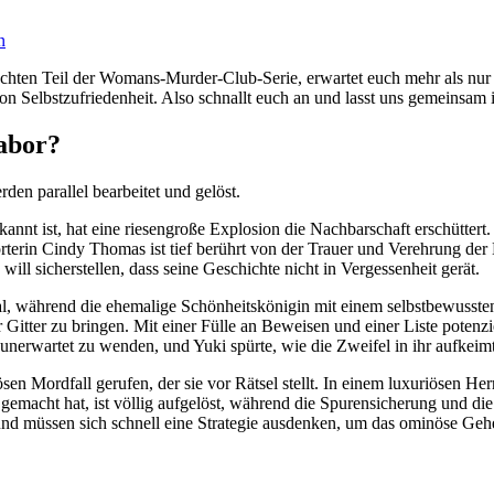
n
ten Teil der Womans-Murder-Club-Serie, erwartet euch mehr als nur ein
elbstzufriedenheit. Also schnallt euch an und lasst uns gemeinsam in
labor?
rden parallel bearbeitet und gelöst.
nnt ist, hat eine riesengroße Explosion die Nachbarschaft erschüttert
orterin Cindy Thomas ist tief berührt von der Trauer und Verehrung de
ll sicherstellen, dass seine Geschichte nicht in Vergessenheit gerät.
l, während die ehemalige Schönheitskönigin mit einem selbstbewussten 
 Gitter zu bringen. Mit einer Fülle an Beweisen und einer Liste potenzie
unerwartet zu wenden, und Yuki spürte, wie die Zweifel in ihr aufkeim
 Mordfall gerufen, der sie vor Rätsel stellt. In einem luxuriösen Herr
gemacht hat, ist völlig aufgelöst, während die Spurensicherung und die
und müssen sich schnell eine Strategie ausdenken, um das ominöse Geh