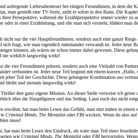
d aufregende Liebesabenteuer bei einigen Freundinnen, in dem die Kap
at, man genießt eine TV-Serie, zieht er sofort in den Bann. Die Kapite
us ihrer Persepektive, während die Erzählperspektive immer wieder zu a
ene oder in einer Erzählstrang, und ehe man sich versieht, blättert man 
h nicht nur die vier Hauptfreundinnen, sondern auch eine ganze Riege
nd sich fragt, wie man eigentlich miteinander verwandt ist. Jeder neue
nsteigen können, als wären sie schon immer dabei gewesen. Diese gel
d nie wirklich langweilig wirkt!
ur die vier Freundinnen präsent, sondern auch eine Vielzahl von Partn
nander verbunden ist. Jeder neue Teil beginnt mit einem kurzen „Hallo, 
eit jeher Teil der Geschichte. Diese gelungene Kombination aus vertra
end bleibt und niemals langweilig wirkt!
hriller ihre ganz eigene Mission. An dieser Stelle verweise ich gerne 
blick über die Hauptfiguren und das Setting. Lasst euch das nicht ent
ben erwähnt, hat man beim Lesen das Gefühl, man sitzt mitten in einem
wie
Criminal Minds
,
The Mentalist
oder
FBI
wecken. Wenn du also auf d
ehlen muss!
hnt, hat man beim Lesen den Eindruck, als wäre man Teil eines fesseln
iserien wie
Criminal Minds
,
The Mentalist
oder
FBI
hervorrufen. Wenn 