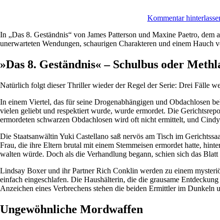
Kommentar hinterlasse
In „Das 8. Geständnis“ von James Patterson und Maxine Paetro, dem ach
unerwarteten Wendungen, schaurigen Charakteren und einem Hauch von S
»Das 8. Geständnis« – Schulbus oder Meth
Natürlich folgt dieser Thriller wieder der Regel der Serie: Drei Fälle we
In einem Viertel, das für seine Drogenabhängigen und Obdachlosen beka
vielen geliebt und respektiert wurde, wurde ermordet. Die Gerichtsrep
ermordeten schwarzen Obdachlosen wird oft nicht ermittelt, und Cindy wi
Die Staatsanwältin Yuki Castellano saß nervös am Tisch im Gerichtssaa
Frau, die ihre Eltern brutal mit einem Stemmeisen ermordet hatte, hinter
walten würde. Doch als die Verhandlung begann, schien sich das Blatt 
Lindsay Boxer und ihr Partner Rich Conklin werden zu einem mysteriösen
einfach eingeschlafen. Die Haushälterin, die die grausame Entdeckung 
Anzeichen eines Verbrechens stehen die beiden Ermittler im Dunkeln 
Ungewöhnliche Mordwaffen