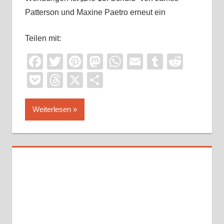
Patterson und Maxine Paetro erneut ein
Teilen mit:
Facebook
Twitter
Pinterest
Mastodon
WhatsApp
Email
Tumblr
Reddi
Pocket
Threads
X
Teilen
Weiterlesen