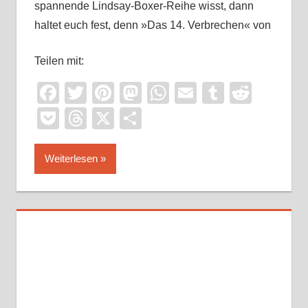
spannende Lindsay-Boxer-Reihe wisst, dann
haltet euch fest, denn »Das 14. Verbrechen« von
Teilen mit:
Facebook
Twitter
Pinterest
Mastodon
WhatsApp
Email
Tumblr
Reddi
Pocket
Threads
X
Teilen
Weiterlesen