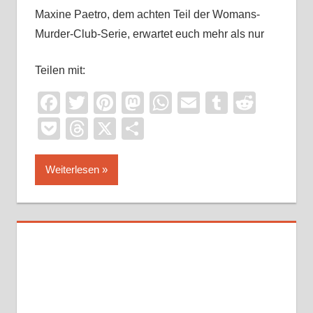
Maxine Paetro, dem achten Teil der Womans-
Murder-Club-Serie, erwartet euch mehr als nur
Teilen mit:
Facebook
Twitter
Pinterest
Mastodon
WhatsApp
Email
Tumblr
Reddi
Pocket
Threads
X
Teilen
Weiterlesen