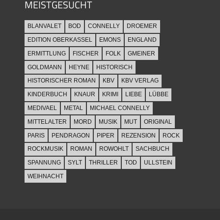
MEISTGESUCHT
BLANVALET
BOD
CONNELLY
DROEMER
EDITION OBERKASSEL
EMONS
ENGLAND
ERMITTLUNG
FISCHER
FOLK
GMEINER
GOLDMANN
HEYNE
HISTORISCH
HISTORISCHER ROMAN
KBV
KBV VERLAG
KINDERBUCH
KNAUR
KRIMI
LIEBE
LÜBBE
MEDIVAEL
METAL
MICHAEL CONNELLY
MITTELALTER
MORD
MUSIK
MUT
ORIGINAL
PARIS
PENDRAGON
PIPER
REZENSION
ROCK
ROCKMUSIK
ROMAN
ROWOHLT
SACHBUCH
SPANNUNG
SYLT
THRILLER
TOD
ULLSTEIN
WEIHNACHT