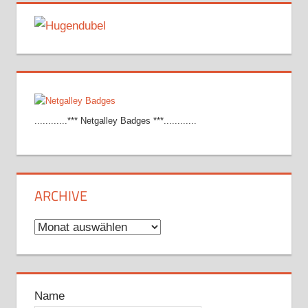
............*** Netgalley Badges ***............
ARCHIVE
Archive
Name