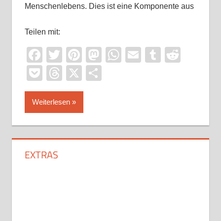
Menschenlebens. Dies ist eine Komponente aus
Teilen mit:
Facebook
Twitter
Pinterest
Mastodon
WhatsApp
Email
Tumblr
Reddi
Pocket
Threads
X
Teilen
Weiterlesen
EXTRAS