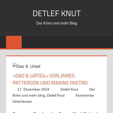
Zum
DETLEF KNUT
Inhalt
springen
Der Krimi und mehr Blog
»DAS 9. URTEIL« VON JAMES
PATTERSON UND MAXINE PAETRO
17. Dezember 2024
Detlef Knut
Der
Krimi und mehr blog
,
Detlef Knut
Kommentar
hinterlassen