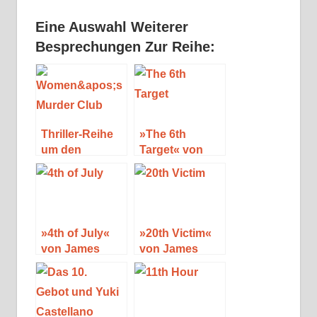
Eine Auswahl Weiterer
Besprechungen Zur Reihe:
Thriller-Reihe
»The 6th
um den
Target« von
»Women’s
James
Murder Club«
Patterson und
von James
Maxine Paetro
Patterson
»4th of July«
»20th Victim«
von James
von James
Patterson und
Patterson und
Maxine Paetro
Maxine Paetro