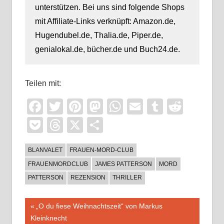
unterstützen. Bei uns sind folgende Shops
mit Affiliate-Links verknüpft: Amazon.de,
Hugendubel.de, Thalia.de, Piper.de,
genialokal.de, bücher.de und Buch24.de.
Teilen mit:
Facebook
Twitter
Pinterest
Mastodon
WhatsApp
Email
Tumblr
Reddi
Pocket
Threads
X
Teilen
BLANVALET
FRAUEN-MORD-CLUB
FRAUENMORDCLUB
JAMES PATTERSON
MORD
PATTERSON
REZENSION
THRILLER
Beitragsnavigation
Vorheriger
„O du fiese Weihnachtszeit“ von Markus
Beitrag:
Kleinknecht