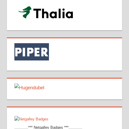
............*** Netgalley Badges ***............