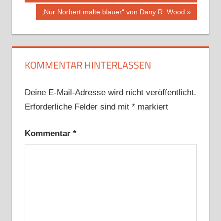
Nächster
„Nur Norbert malte blauer“ von Dany R. Wood
Beitrag:
KOMMENTAR HINTERLASSEN
Deine E-Mail-Adresse wird nicht veröffentlicht.
Erforderliche Felder sind mit
*
markiert
Kommentar
*