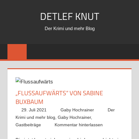
Zum
DETLEF KNUT
Inhalt
springen
Der Krimi und mehr Blog
„FLUSSAUFWÄRTS“ VON SABINE
BUXBAUM
29. Juli 2021
Gaby Hochrainer
Der
Krimi und mehr blog
,
Gaby Hochrainer
,
Gastbeiträge
Kommentar hinterlassen