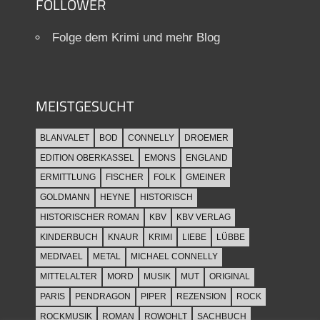
FOLLOWER
Folge dem Krimi und mehr Blog
MEISTGESUCHT
BLANVALET
BOD
CONNELLY
DROEMER
EDITION OBERKASSEL
EMONS
ENGLAND
ERMITTLUNG
FISCHER
FOLK
GMEINER
GOLDMANN
HEYNE
HISTORISCH
HISTORISCHER ROMAN
KBV
KBV VERLAG
KINDERBUCH
KNAUR
KRIMI
LIEBE
LÜBBE
MEDIVAEL
METAL
MICHAEL CONNELLY
MITTELALTER
MORD
MUSIK
MUT
ORIGINAL
PARIS
PENDRAGON
PIPER
REZENSION
ROCK
ROCKMUSIK
ROMAN
ROWOHLT
SACHBUCH