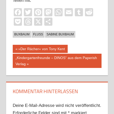
Teilen mit:
Facebook
Twitter
Pinterest
Mastodon
WhatsApp
Email
Tumblr
Reddi
Pocket
Threads
X
Teilen
BUXBAUM
FLUSS
SABINE BUXBAUM
Beitragsnavigation
Vorheriger
»Der Rächer« von Tony Kent
Beitrag:
Nächster
„Kindergartenfreunde – DINOS“ aus dem Paperish
Beitrag:
Verlag
KOMMENTAR HINTERLASSEN
Deine E-Mail-Adresse wird nicht veröffentlicht.
Erforderliche Felder sind mit
*
markiert