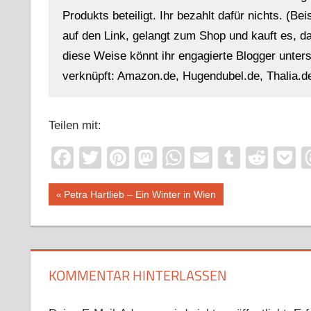
Produkts beteiligt. Ihr bezahlt dafür nichts. (Be
auf den Link, gelangt zum Shop und kauft es, dan
diese Weise könnt ihr engagierte Blogger unterst
verknüpft: Amazon.de, Hugendubel.de, Thalia.de
Teilen mit:
Facebook
Twitter
Pinterest
Mastodon
WhatsApp
Email
Tumblr
Redd
P
Beitragsnavigation
Vorheriger
Petra Hartlieb – Ein Winter in Wien
Beitrag:
KOMMENTAR HINTERLASSEN