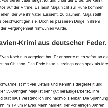
war deren Vater längst tot und unter der Erde. Sie kennt
otos auf der Vitrine. Es lässt Maja nicht zur Ruhe kommen.
hen, der wie ihr Vater aussieht, zu träumen. Maja stellt
 beschwichtigen sie. Doch es passieren Dinge in ihrem
in der Vergangenheit rumwühlen würde.
avien-Krimi aus deutscher Feder.
Sven Koch nun vorgelegt hat. Er erinnerte mich sofort an di
istina Ohlsson. Das Ende hätte allerdings noch spektakuläre
schwärme ist mit viel Details und Kenntnis dargestellt und
der 35-Jährigen Maja ist sehr gut herausgearbeitet, ihre
nd durchaus verständlich und nachvollziehbar. Die Spannung
ann im TV um Mayas Mann handelt, der vor einigen Jahren