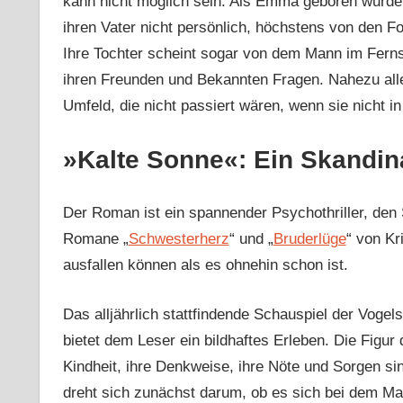
kann nicht möglich sein. Als Emma geboren wurde, 
ihren Vater nicht persönlich, höchstens von den F
Ihre Tochter scheint sogar von dem Mann im Fernse
ihren Freunden und Bekannten Fragen. Nahezu alle
Umfeld, die nicht passiert wären, wenn sie nicht 
»Kalte Sonne«: Ein Skandin
Der Roman ist ein spannender Psychothriller, den 
Romane „
Schwesterherz
“ und „
Bruderlüge
“ von Kr
ausfallen können als es ohnehin schon ist.
Das alljährlich stattfindende Schauspiel der Vogel
bietet dem Leser ein bildhaftes Erleben. Die Figur 
Kindheit, ihre Denkweise, ihre Nöte und Sorgen si
dreht sich zunächst darum, ob es sich bei dem M