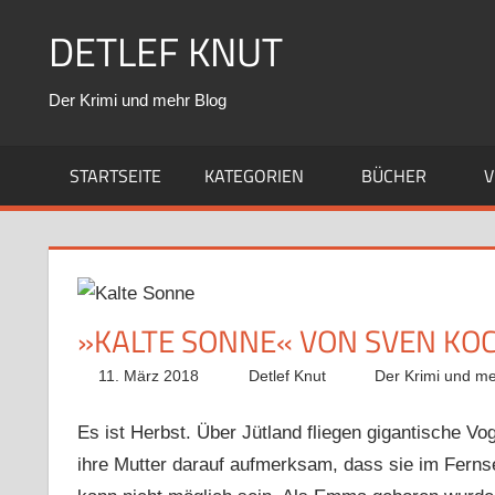
Zum
DETLEF KNUT
Inhalt
springen
Der Krimi und mehr Blog
STARTSEITE
KATEGORIEN
BÜCHER
V
»KALTE SONNE« VON SVEN KO
11. März 2018
Detlef Knut
Der Krimi und me
Es ist Herbst. Über Jütland fliegen gigantische 
ihre Mutter darauf aufmerksam, dass sie im Ferns