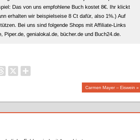
ispiel: Das von uns empfohlene Buch kostet 8€. Ihr klickt
n erhalten wir beispielseise 8 Ct dafür, also 1%.) Auf
ützen. Bei uns sind folgende Shops mit Affiliate-Links
, Piper.de, genialokal.de, bücher.de und Buch24.de.
it
ocket
Threads
X
Teilen
Nächster
Carmen Mayer – Eiswein
Beitrag: