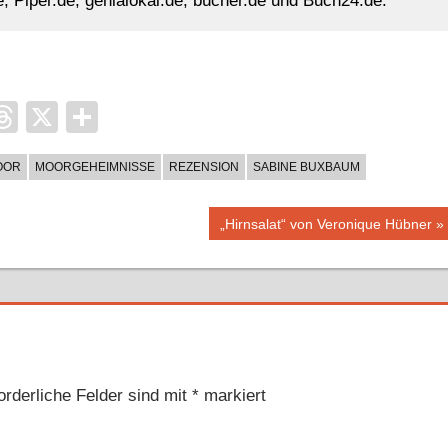
, Piper.de, genialokal.de, bücher.de und Buch24.de.
it
ocket
Threads
X
Teilen
OOR
MOORGEHEIMNISSE
REZENSION
SABINE BUXBAUM
Nächster
„Hirnsalat“ von Veronique Hübner
Beitrag:
orderliche Felder sind mit
*
markiert