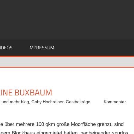
IDEOS
IMPRESSUM
BINE BUXBAUM
i und mehr blog
,
Gaby Hochrainer
,
Gastbeiträge
Kommentar
ne über mehrere 100 qkm große Moorfläche grenzt, sind
 einem Blockhaus eingemietet hatten, nacheinander spurlos