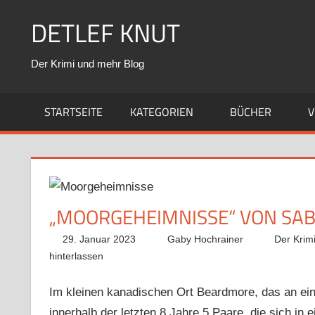
Zum
DETLEF KNUT
Inhalt
springen
Der Krimi und mehr Blog
STARTSEITE
KATEGORIEN
BÜCHER
V
„MOORGEHEIMNISSE“ VON SA
29. Januar 2023
Gaby Hochrainer
Der Krim
hinterlassen
Im kleinen kanadischen Ort Beardmore, das an ei
innerhalb der letzten 8 Jahre 5 Paare, die sich in