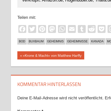
verknüpft: Amazon.de, Hugendubel.de, Thalia.de
Teilen mit:
Facebook
Twitter
Pinterest
Mastodon
WhatsApp
Email
Tumblr
Redd
P
BOD
BUXBAUM
GEHEIMNIS
GEHEIMNISSE
KANADA
M
Beitragsnavigation
Vorheriger
»Krone & Macht« von Matthew Harffy
Beitrag:
KOMMENTAR HINTERLASSEN
Deine E-Mail-Adresse wird nicht veröffentlicht.
Erf