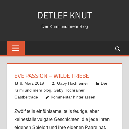
Zum
DETLEF KNUT
Inhalt
springen
Der Krimi und mehr Blog
EVE PASSION – WILDE TRIEBE
8. März 2019
Gaby Hochrainer
Der
Krimi und mehr blog
,
Gaby Hochrainer
,
Gastbeiträge
Kommentar hinterlassen
Zwölf teils einfühlsame, teils feurige, aber
keinesfalls vulgäre Geschichten, die jede ihren
eigenen Spielort und ihre eigenen Paare hat.