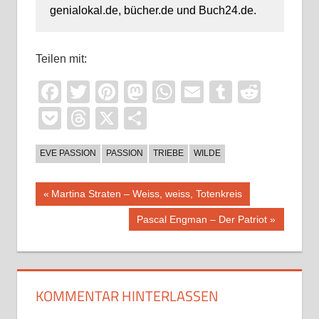
genialokal.de, bücher.de und Buch24.de.
Teilen mit:
Facebook
Twitter
Pinterest
Mastodon
WhatsApp
Email
Tumblr
Reddi
Pocket
Threads
X
Teilen
EVE PASSION
PASSION
TRIEBE
WILDE
Beitragsnavigation
Vorheriger
Martina Straten – Weiss, weiss, Totenkreis
Beitrag:
Nächster
Pascal Engman – Der Patriot
Beitrag:
KOMMENTAR HINTERLASSEN