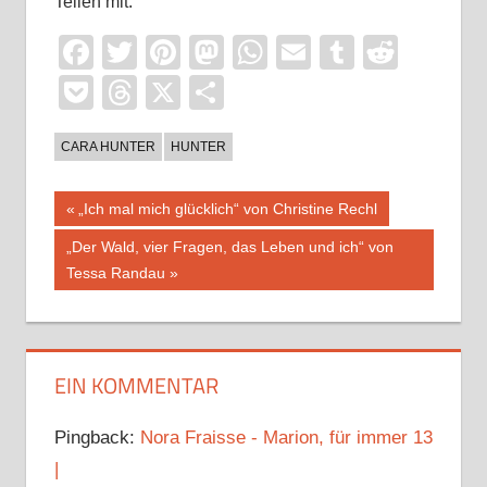
Teilen mit:
Facebook
Twitter
Pinterest
Mastodon
WhatsApp
Email
Tumblr
Reddi
Pocket
Threads
X
Teilen
CARA HUNTER
HUNTER
Beitragsnavigation
Vorheriger
„Ich mal mich glücklich“ von Christine Rechl
Beitrag:
Nächster
„Der Wald, vier Fragen, das Leben und ich“ von
Beitrag:
Tessa Randau
EIN KOMMENTAR
Pingback:
Nora Fraisse - Marion, für immer 13
|