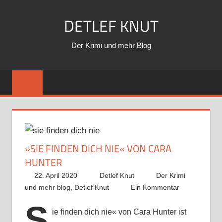
Zum
DETLEF KNUT
Inhalt
springen
Der Krimi und mehr Blog
»SIE FINDEN DICH NIE« VON CARA
HUNTER
22. April 2020
Detlef Knut
Der Krimi
und mehr blog
,
Detlef Knut
Ein Kommentar
S
ie finden dich nie« von Cara Hunter ist