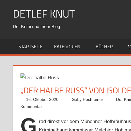
Zum
DETLEF KNUT
Inhalt
springen
Der Krimi und mehr Blog
STARTSEITE
KATEGORIEN
BÜCHER
V
„DER HALBE RUSS“ VON ISOLD
16. Oktober 2020
Gaby Hochrainer
Der Kri
Kommentar
G
rad direkt vor dem Münchner Hofbräuhaus 
Kriminalhauptkommissar Melchior Hoblmayr