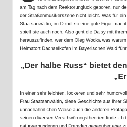
am Tag nach dem Reaktorunglück geboren, nur der 
der Straßenmusikerszene nicht leicht. Was für ein 
Staatsanwältin, im Dirndl so eine gute Figur mach
spielt sie auch noch. Also geht die Daisy mit ihr
herauszufinden, wer dem Oleg Wodka was warum an
Heimatort Dachselkofen im Bayerischen Wald führe
„Der halbe Russ“ bietet de
„Er
In einer sehr leichten, lockeren und sehr humorvoll
Frau Staatsanwältin, diese Geschichte aus ihrer Sic
unnachahmlichen Weise auch die anderen Protagoni
seinen diversen Verschwörungstheorien finde ich tr
naturverbundenen und Fremden gegenüber eher zu