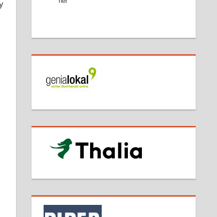
her
y