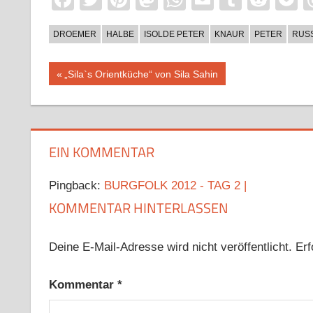
DROEMER
HALBE
ISOLDE PETER
KNAUR
PETER
RUS
Beitragsnavigation
Vorheriger
„Sila`s Orientküche“ von Sila Sahin
Beitrag:
EIN KOMMENTAR
Pingback:
BURGFOLK 2012 - TAG 2 |
KOMMENTAR HINTERLASSEN
Deine E-Mail-Adresse wird nicht veröffentlicht.
Erf
Kommentar
*