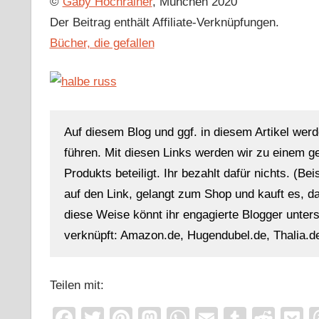
©
Gaby Hochrainer
, München 2020
Der Beitrag enthält Affiliate-Verknüpfungen.
Bücher, die gefallen
Auf diesem Blog und ggf. in diesem Artikel werd
führen. Mit diesen Links werden wir zu einem g
Produkts beteiligt. Ihr bezahlt dafür nichts. (Be
auf den Link, gelangt zum Shop und kauft es, dan
diese Weise könnt ihr engagierte Blogger unterst
verknüpft: Amazon.de, Hugendubel.de, Thalia.de
Teilen mit:
Facebook
Twitter
Pinterest
Mastodon
WhatsApp
Email
Tumblr
Redd
P