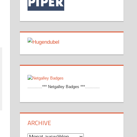
............*** Netgalley Badges ***............
ARCHIVE
Archive