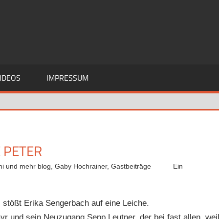
IDEOS
IMPRESSUM
E PETER
mi und mehr blog
,
Gaby Hochrainer
,
Gastbeiträge
Ein
stößt Erika Sengerbach auf eine Leiche.
 und sein Neuzugang Sepp Leutner, der bei fast allen, wei