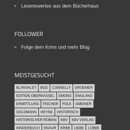
Lesenswertes aus dem Bücherhaus
FOLLOWER
Folge dem Krimi und mehr Blog
MEISTGESUCHT
BLANVALET
BOD
CONNELLY
DROEMER
EDITION OBERKASSEL
EMONS
ENGLAND
ERMITTLUNG
FISCHER
FOLK
GMEINER
GOLDMANN
HEYNE
HISTORISCH
HISTORISCHER ROMAN
KBV
KBV VERLAG
KINDERBUCH
KNAUR
KRIMI
LIEBE
LÜBBE