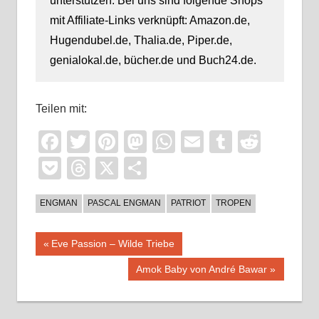
unterstützen. Bei uns sind folgende Shops
mit Affiliate-Links verknüpft: Amazon.de,
Hugendubel.de, Thalia.de, Piper.de,
genialokal.de, bücher.de und Buch24.de.
Teilen mit:
Facebook
Twitter
Pinterest
Mastodon
WhatsApp
Email
Tumblr
Reddi
Pocket
Threads
X
Teilen
ENGMAN
PASCAL ENGMAN
PATRIOT
TROPEN
Beitragsnavigation
Vorheriger
Eve Passion – Wilde Triebe
Beitrag:
Nächster
Amok Baby von André Bawar
Beitrag: