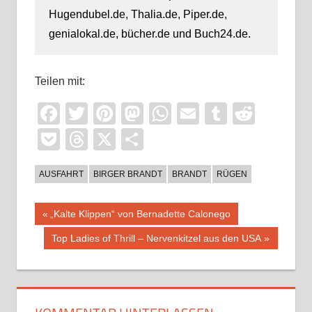
Hugendubel.de, Thalia.de, Piper.de,
genialokal.de, bücher.de und Buch24.de.
Teilen mit:
Facebook
Twitter
Pinterest
Mastodon
WhatsApp
Email
Tumblr
Reddi
Pocket
Threads
X
Teilen
AUSFAHRT
BIRGER BRANDT
BRANDT
RÜGEN
Beitragsnavigation
Vorheriger
„Kalte Klippen“ von Bernadette Calonego
Beitrag:
Nächster
Top Ladies of Thrill – Nervenkitzel aus den USA
Beitrag: