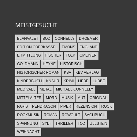
MEISTGESUCHT
BLANVALET
BOD
CONNELLY
DROEMER
EDITION OBERKASSEL
EMONS
ENGLAND
ERMITTLUNG
FISCHER
FOLK
GMEINER
GOLDMANN
HEYNE
HISTORISCH
HISTORISCHER ROMAN
KBV
KBV VERLAG
KINDERBUCH
KNAUR
KRIMI
LIEBE
LÜBBE
MEDIVAEL
METAL
MICHAEL CONNELLY
MITTELALTER
MORD
MUSIK
MUT
ORIGINAL
PARIS
PENDRAGON
PIPER
REZENSION
ROCK
ROCKMUSIK
ROMAN
ROWOHLT
SACHBUCH
SPANNUNG
SYLT
THRILLER
TOD
ULLSTEIN
WEIHNACHT