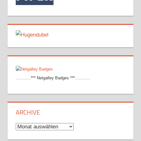
............*** Netgalley Badges ***............
ARCHIVE
Archive