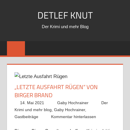
Zum
DETLEF KNUT
Inhalt
springen
Der Krimi und mehr Blog
„LETZTE AUSFAHRT RÜGEN“ VON
BIRGER BRAND
14. Mai 2021
Gaby Hochrainer
Der
Krimi und mehr blog
,
Gaby Hochrainer
,
Gastbeiträge
Kommentar hinterlassen