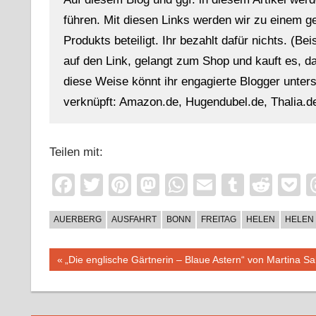
führen. Mit diesen Links werden wir zu einem g
Produkts beteiligt. Ihr bezahlt dafür nichts. (Be
auf den Link, gelangt zum Shop und kauft es, dan
diese Weise könnt ihr engagierte Blogger unterst
verknüpft: Amazon.de, Hugendubel.de, Thalia.de
Teilen mit:
Facebook
Twitter
Pinterest
Mastodon
WhatsApp
Email
Tumblr
Redd
P
AUERBERG
AUSFAHRT
BONN
FREITAG
HELEN
HELEN 
Beitragsnavigation
Vorheriger
„Die englische Gärtnerin – Blaue Astern“ von Martina Sa
Beitrag: