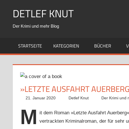
Zum
DETLEF KNUT
Inhalt
springen
Der Krimi und mehr Blog
STARTSEITE
KATEGORIEN
BÜCHER
V
»LETZTE AUSFAHRT AUERBERG
21. Januar 2020
Detlef Knut
Der Krimi und 
M
it dem Roman »Letzte Ausfahrt Auerberg«
vertrackten Kriminalroman, der für sehr 