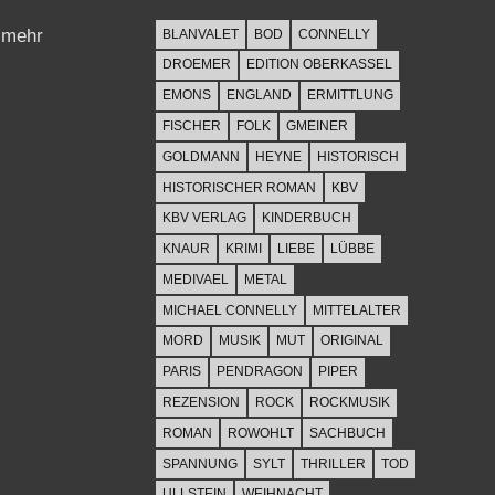
 mehr
BLANVALET
BOD
CONNELLY
DROEMER
EDITION OBERKASSEL
EMONS
ENGLAND
ERMITTLUNG
FISCHER
FOLK
GMEINER
GOLDMANN
HEYNE
HISTORISCH
HISTORISCHER ROMAN
KBV
KBV VERLAG
KINDERBUCH
KNAUR
KRIMI
LIEBE
LÜBBE
MEDIVAEL
METAL
MICHAEL CONNELLY
MITTELALTER
MORD
MUSIK
MUT
ORIGINAL
PARIS
PENDRAGON
PIPER
REZENSION
ROCK
ROCKMUSIK
ROMAN
ROWOHLT
SACHBUCH
SPANNUNG
SYLT
THRILLER
TOD
ULLSTEIN
WEIHNACHT