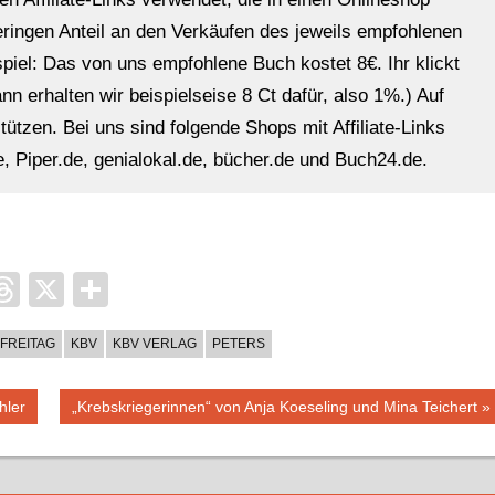
eringen Anteil an den Verkäufen des jeweils empfohlenen
ispiel: Das von uns empfohlene Buch kostet 8€. Ihr klickt
n erhalten wir beispielseise 8 Ct dafür, also 1%.) Auf
ützen. Bei uns sind folgende Shops mit Affiliate-Links
, Piper.de, genialokal.de, bücher.de und Buch24.de.
it
ocket
Threads
X
Teilen
FREITAG
KBV
KBV VERLAG
PETERS
Nächster
hler
„Krebskriegerinnen“ von Anja Koeseling und Mina Teichert
Beitrag: