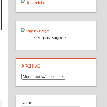
............*** Netgalley Badges ***............
ARCHIVE
Archive
Name