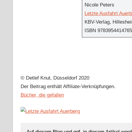
Nicole Peters
Letzte Ausfahrt Auer
KBV-Verlag, Hilleshe
ISBN 978395441476
© Detlef Knut, Düsseldorf 2020
Der Beitrag enthält Affiliate-Verknüpfungen.
Bücher, die gefallen
Auf diesem Blog und ggf. in diesem Artikel werd