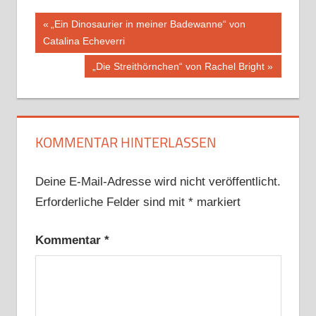
Beitragsnavigation
Vorheriger
„Ein Dinosaurier in meiner Badewanne“ von
Beitrag:
Catalina Echeverri
Nächster
„Die Streithörnchen“ von Rachel Bright
Beitrag:
KOMMENTAR HINTERLASSEN
Deine E-Mail-Adresse wird nicht veröffentlicht.
Erforderliche Felder sind mit
*
markiert
Kommentar
*