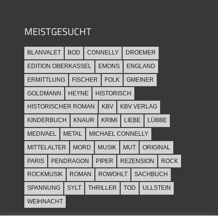
MEISTGESUCHT
BLANVALET
BOD
CONNELLY
DROEMER
EDITION OBERKASSEL
EMONS
ENGLAND
ERMITTLUNG
FISCHER
FOLK
GMEINER
GOLDMANN
HEYNE
HISTORISCH
HISTORISCHER ROMAN
KBV
KBV VERLAG
KINDERBUCH
KNAUR
KRIMI
LIEBE
LÜBBE
MEDIVAEL
METAL
MICHAEL CONNELLY
MITTELALTER
MORD
MUSIK
MUT
ORIGINAL
PARIS
PENDRAGON
PIPER
REZENSION
ROCK
ROCKMUSIK
ROMAN
ROWOHLT
SACHBUCH
SPANNUNG
SYLT
THRILLER
TOD
ULLSTEIN
WEIHNACHT