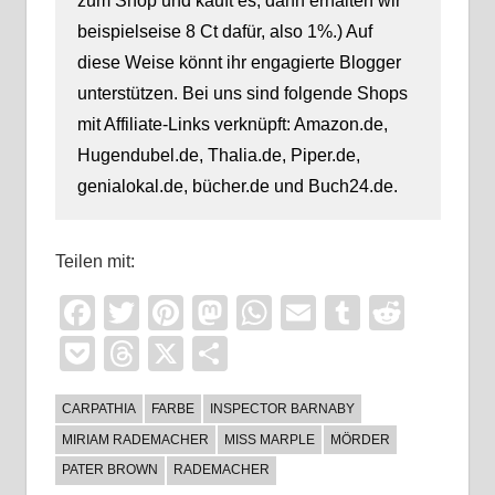
zum Shop und kauft es, dann erhalten wir
beispielseise 8 Ct dafür, also 1%.) Auf
diese Weise könnt ihr engagierte Blogger
unterstützen. Bei uns sind folgende Shops
mit Affiliate-Links verknüpft: Amazon.de,
Hugendubel.de, Thalia.de, Piper.de,
genialokal.de, bücher.de und Buch24.de.
Teilen mit:
Facebook
Twitter
Pinterest
Mastodon
WhatsApp
Email
Tumblr
Reddi
Pocket
Threads
X
Teilen
CARPATHIA
FARBE
INSPECTOR BARNABY
MIRIAM RADEMACHER
MISS MARPLE
MÖRDER
PATER BROWN
RADEMACHER