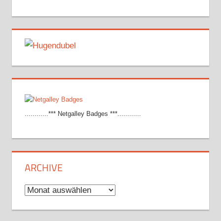
............*** Netgalley Badges ***............
ARCHIVE
Archive