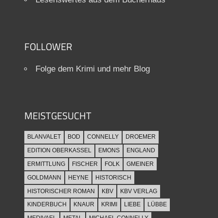
FOLLOWER
Folge dem Krimi und mehr Blog
MEISTGESUCHT
BLANVALET
BOD
CONNELLY
DROEMER
EDITION OBERKASSEL
EMONS
ENGLAND
ERMITTLUNG
FISCHER
FOLK
GMEINER
GOLDMANN
HEYNE
HISTORISCH
HISTORISCHER ROMAN
KBV
KBV VERLAG
KINDERBUCH
KNAUR
KRIMI
LIEBE
LÜBBE