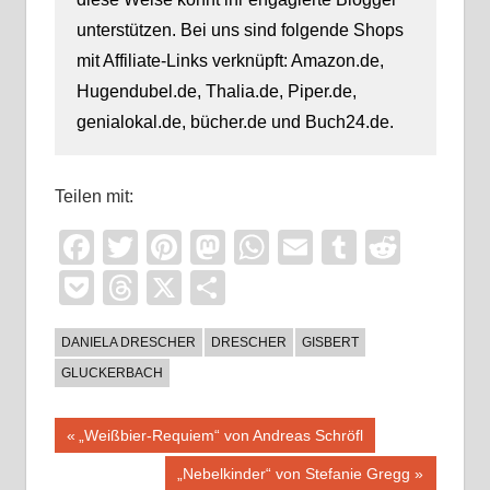
unterstützen. Bei uns sind folgende Shops
mit Affiliate-Links verknüpft: Amazon.de,
Hugendubel.de, Thalia.de, Piper.de,
genialokal.de, bücher.de und Buch24.de.
Teilen mit:
Facebook
Twitter
Pinterest
Mastodon
WhatsApp
Email
Tumblr
Reddi
Pocket
Threads
X
Teilen
DANIELA DRESCHER
DRESCHER
GISBERT
GLUCKERBACH
Beitragsnavigation
Vorheriger
„Weißbier-Requiem“ von Andreas Schröfl
Beitrag:
Nächster
„Nebelkinder“ von Stefanie Gregg