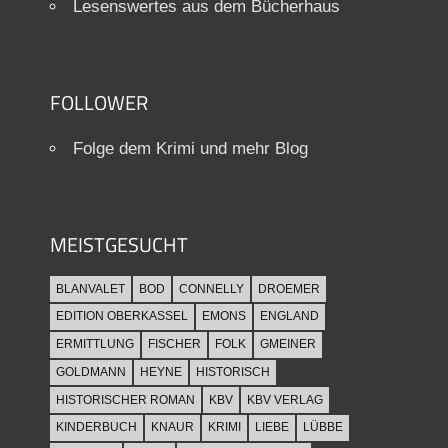
Lesenswertes aus dem Bücherhaus
FOLLOWER
Folge dem Krimi und mehr Blog
MEISTGESUCHT
BLANVALET
BOD
CONNELLY
DROEMER
EDITION OBERKASSEL
EMONS
ENGLAND
ERMITTLUNG
FISCHER
FOLK
GMEINER
GOLDMANN
HEYNE
HISTORISCH
HISTORISCHER ROMAN
KBV
KBV VERLAG
KINDERBUCH
KNAUR
KRIMI
LIEBE
LÜBBE