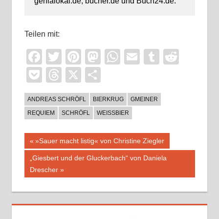
genialokal.de, bücher.de und Buch24.de.
Teilen mit:
Facebook
Twitter
Pinterest
Mastodon
WhatsApp
Email
Tumblr
Reddi
Pocket
Threads
X
Teilen
ANDREAS SCHRÖFL
BIERKRUG
GMEINER
REQUIEM
SCHRÖFL
WEISSBIER
Beitragsnavigation
Vorheriger
»Sauer macht listig« von Christine Ziegler
Beitrag:
Nächster
„Giesbert und der Gluckerbach“ von Daniela
Beitrag:
Drescher