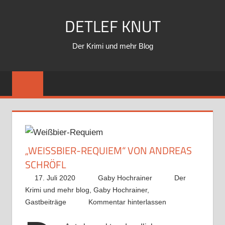
Zum
DETLEF KNUT
Inhalt
springen
Der Krimi und mehr Blog
„WEISSBIER-REQUIEM“ VON ANDREAS S
CHRÖFL
17. Juli 2020
Gaby Hochrainer
Der
Krimi und mehr blog
,
Gaby Hochrainer
,
Gastbeiträge
Kommentar hinterlassen