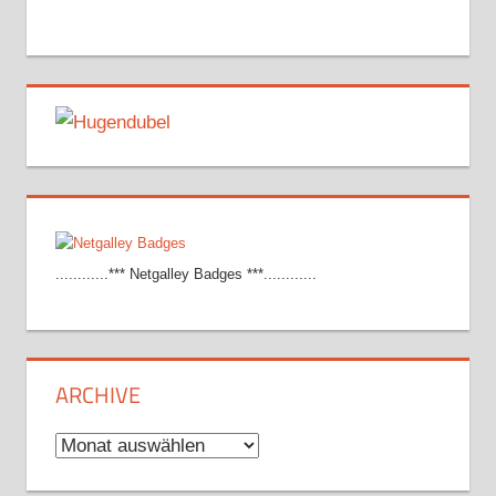
............*** Netgalley Badges ***............
ARCHIVE
Archive