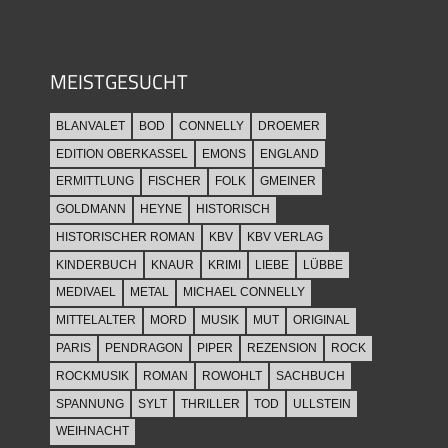
MEISTGESUCHT
BLANVALET
BOD
CONNELLY
DROEMER
EDITION OBERKASSEL
EMONS
ENGLAND
ERMITTLUNG
FISCHER
FOLK
GMEINER
GOLDMANN
HEYNE
HISTORISCH
HISTORISCHER ROMAN
KBV
KBV VERLAG
KINDERBUCH
KNAUR
KRIMI
LIEBE
LÜBBE
MEDIVAEL
METAL
MICHAEL CONNELLY
MITTELALTER
MORD
MUSIK
MUT
ORIGINAL
PARIS
PENDRAGON
PIPER
REZENSION
ROCK
ROCKMUSIK
ROMAN
ROWOHLT
SACHBUCH
SPANNUNG
SYLT
THRILLER
TOD
ULLSTEIN
WEIHNACHT