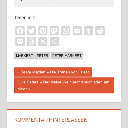
Teilen mit:
Facebook
Twitter
Pinterest
Mastodon
WhatsApp
Email
Tumblr
Reddi
Pocket
Threads
X
Teilen
MÄRKERT
PETER
PETER MÄRKERT
Beitragsnavigation
Vorheriger
Beate Maxian – Die Tränen von Triest
Beitrag:
Nächster
Julie Peters – Der kleine Weihnachtsbuchladen am
Beitrag:
Meer
KOMMENTAR HINTERLASSEN