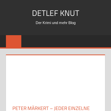
Zum
DETLEF KNUT
Inhalt
springen
Der Krimi und mehr Blog
PETER MÄRKERT – JEDER EINZELNE