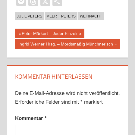
Pocket
Threads
X
Teilen
JULIE PETERS
MEER
PETERS
WEIHNACHT
Beitragsnavigation
Vorheriger
Peter Märkert – Jeder Einzelne
Beitrag:
Nächster
Ingrid Werner Hrsg. – Mordsmäßig Münchnerisch
Beitrag:
KOMMENTAR HINTERLASSEN
Deine E-Mail-Adresse wird nicht veröffentlicht.
Erforderliche Felder sind mit
*
markiert
Kommentar
*