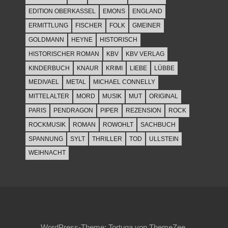
EDITION OBERKASSEL
EMONS
ENGLAND
ERMITTLUNG
FISCHER
FOLK
GMEINER
GOLDMANN
HEYNE
HISTORISCH
HISTORISCHER ROMAN
KBV
KBV VERLAG
KINDERBUCH
KNAUR
KRIMI
LIEBE
LÜBBE
MEDIVAEL
METAL
MICHAEL CONNELLY
MITTELALTER
MORD
MUSIK
MUT
ORIGINAL
PARIS
PENDRAGON
PIPER
REZENSION
ROCK
ROCKMUSIK
ROMAN
ROWOHLT
SACHBUCH
SPANNUNG
SYLT
THRILLER
TOD
ULLSTEIN
WEIHNACHT
WordPress-Theme: Tortuga von ThemeZee.