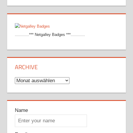
............*** Netgalley Badges ***............
ARCHIVE
Archive
Name