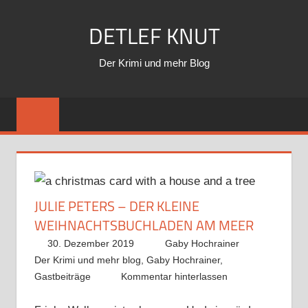
Zum
DETLEF KNUT
Inhalt
springen
Der Krimi und mehr Blog
JULIE PETERS – DER KLEINE
WEIHNACHTSBUCHLADEN AM MEER
30. Dezember 2019
Gaby Hochrainer
Der Krimi und mehr blog
,
Gaby Hochrainer
,
Gastbeiträge
Kommentar hinterlassen