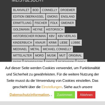
BLANVALET
BOD
CONNELLY
DROEMER
EDITION OBERKASSEL
EMONS
ENGLAND
ERMITTLUNG
FISCHER
FOLK
GMEINER
GOLDMANN
HEYNE
HISTORISCH
HISTORISCHER ROMAN
KBV
KBV VERLAG
KINDERBUCH
KNAUR
KRIMI
LIEBE
LÜBBE
MEDIVAEL
METAL
MICHAEL CONNELLY
MITTELALTER
MORD
MUSIK
MUT
ORIGINAL
PARIS
PENDRAGON
PIPER
REZENSION
ROCK
Auf dieser Seite werden Cookies verwendet, um Funktionalität
ROCKMUSIK
ROMAN
ROWOHLT
SACHBUCH
und Sicherheit zu gewährleisten. Für die weitere Nutzung der
SPANNUNG
SYLT
THRILLER
TOD
ULLSTEIN
Seite musst du die Verwendung von Cookies einstellen. Das
WEIHNACHT
geschieht über die
Einstellungen
. Siehe auch unsere
Datenschutzinformation
. .
Zustimmen
Ablehnen