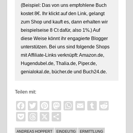
(Beispiel: Das von uns empfohlene Buch
kostet 8€. Ihr klickt auf den Link, gelangt
zum Shop und kauft es, dann erhalten wir
beispielseise 8 Ct dafür, also 1%.) Auf
diese Weise könnt ihr engagierte Blogger
unterstützen. Bei uns sind folgende Shops
mit Affiliate-Links verknüpft: Amazon.de,
Hugendubel.de, Thalia.de, Piper.de,
genialokal.de, bücher.de und Buch24.de.
Teilen mit:
Facebook
Twitter
Pinterest
Mastodon
WhatsApp
Email
Tumblr
Reddi
Pocket
Threads
X
Teilen
ANDREAS HOPPERT
EINDEUTIG
ERMITTLUNG