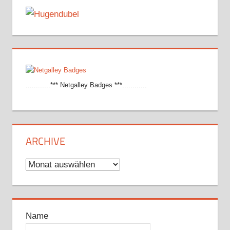
............*** Netgalley Badges ***............
ARCHIVE
Archive
Name