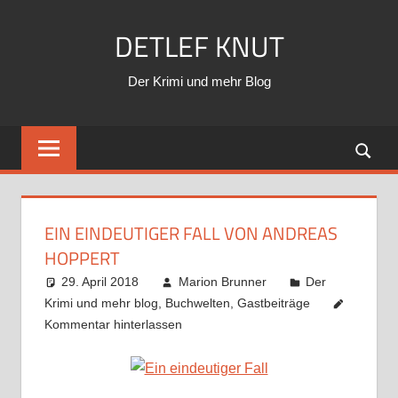
Zum
DETLEF KNUT
Inhalt
springen
Der Krimi und mehr Blog
EIN EINDEUTIGER FALL VON ANDREAS
HOPPERT
29. April 2018
Marion Brunner
Der
Krimi und mehr blog
,
Buchwelten
,
Gastbeiträge
Kommentar hinterlassen