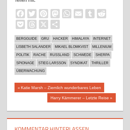
Teilen mit:
Facebook
Twitter
Pinterest
Mastodon
WhatsApp
Email
Tumblr
Reddi
Pocket
Threads
X
Teilen
BERGGUIDE
GRU
HACKER
HIMALAYA
INTERNET
LISBETH SALANDER
MIKAEL BLOMKVIST
MILLENIUM
POLITIK
RACHE
RUSSLAND
SCHWEDE
SHERPA
SPIONAGE
STIEG LARSSON
SYNDIKAT
THRILLER
ÜBERWACHUNG
Beitragsnavigation
Vorheriger
Katie Marsh – Ziemlich wunderbares Leben
Beitrag:
Nächster
Harry Kämmerer – Letzte Reise
Beitrag:
KOMMENTAR HINTERLASSEN