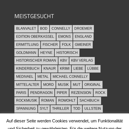
MEISTGESUCHT
BLANVALET
BOD
CONNELLY
DROEMER
EDITION OBERKASSEL
EMONS
ENGLAND
ERMITTLUNG
FISCHER
FOLK
GMEINER
GOLDMANN
HEYNE
HISTORISCH
HISTORISCHER ROMAN
KBV
KBV VERLAG
KINDERBUCH
KNAUR
KRIMI
LIEBE
LÜBBE
MEDIVAEL
METAL
MICHAEL CONNELLY
MITTELALTER
MORD
MUSIK
MUT
ORIGINAL
PARIS
PENDRAGON
PIPER
REZENSION
ROCK
ROCKMUSIK
ROMAN
ROWOHLT
SACHBUCH
SPANNUNG
SYLT
THRILLER
TOD
ULLSTEIN
WEIHNACHT
Auf dieser Seite werden Cookies verwendet, um Funktionalität
und Sicherheit zu gewährleisten. Für die weitere Nutzung der