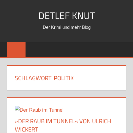
Zum
DETLEF KNUT
Inhalt
springen
Der Krimi und mehr Blog
SCHLAGWORT:
POLITIK
»DER RAUB IM TUNNEL« VON ULRICH
WICKERT