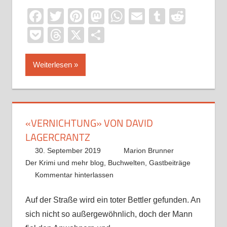
Facebook
Twitter
Pinterest
Mastodon
WhatsApp
Email
Tumblr
Reddi
Pocket
Threads
X
Teilen
Weiterlesen
«VERNICHTUNG» VON DAVID
LAGERCRANTZ
30. September 2019
Marion Brunner
Der Krimi und mehr blog
,
Buchwelten
,
Gastbeiträge
Kommentar hinterlassen
Auf der Straße wird ein toter Bettler gefunden. An
sich nicht so außergewöhnlich, doch der Mann