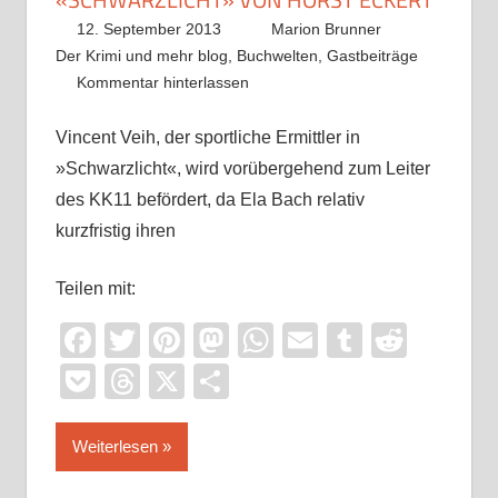
12. September 2013
Marion Brunner
Der Krimi und mehr blog
,
Buchwelten
,
Gastbeiträge
Kommentar hinterlassen
Vincent Veih, der sportliche Ermittler in
»Schwarzlicht«, wird vorübergehend zum Leiter
des KK11 befördert, da Ela Bach relativ
kurzfristig ihren
Teilen mit:
Facebook
Twitter
Pinterest
Mastodon
WhatsApp
Email
Tumblr
Reddi
Pocket
Threads
X
Teilen
Weiterlesen