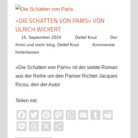
»DIE SCHATTEN VON PARIS« VON
ULRICH WICKERT
15. September 2024
Detlef Knut
Der
Krimi und mehr blog
,
Detlef Knut
Kommentar
hinterlassen
»Die Schatten von Paris« ist der siebte Roman
aus der Reihe um den Pariser Richter Jacques
Ricou, den der Autor
Teilen mit:
Facebook
Twitter
Pinterest
Mastodon
WhatsApp
Email
Tumblr
Reddi
Pocket
Threads
X
Teilen