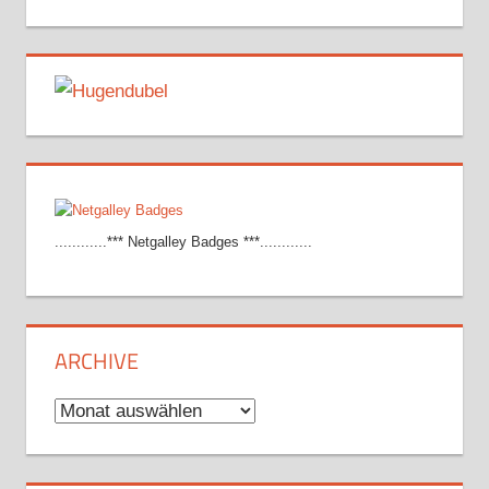
............*** Netgalley Badges ***............
ARCHIVE
Archive