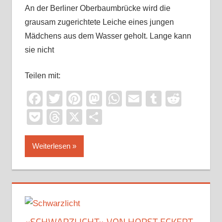
An der Berliner Oberbaumbrücke wird die
grausam zugerichtete Leiche eines jungen
Mädchens aus dem Wasser geholt. Lange kann
sie nicht
Teilen mit:
Facebook
Twitter
Pinterest
Mastodon
WhatsApp
Email
Tumblr
Reddi
Pocket
Threads
X
Teilen
Weiterlesen
«SCHWARZLICHT» VON HORST ECKERT