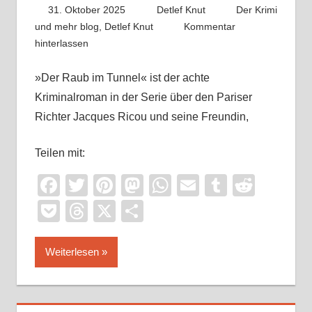
31. Oktober 2025
Detlef Knut
Der Krimi
und mehr blog
,
Detlef Knut
Kommentar
hinterlassen
»Der Raub im Tunnel« ist der achte
Kriminalroman in der Serie über den Pariser
Richter Jacques Ricou und seine Freundin,
Teilen mit:
Facebook
Twitter
Pinterest
Mastodon
WhatsApp
Email
Tumblr
Reddi
Pocket
Threads
X
Teilen
Weiterlesen