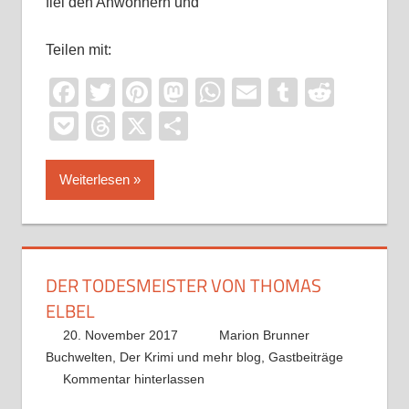
fiel den Anwohnern und
Teilen mit:
Facebook
Twitter
Pinterest
Mastodon
WhatsApp
Email
Tumblr
Reddi
Pocket
Threads
X
Teilen
Weiterlesen
DER TODESMEISTER VON THOMAS
ELBEL
20. November 2017
Marion Brunner
Buchwelten
,
Der Krimi und mehr blog
,
Gastbeiträge
Kommentar hinterlassen