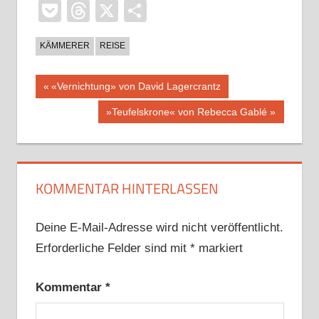
Pocket
Threads
X
Teilen
KÄMMERER
REISE
Beitragsnavigation
Vorheriger
«Vernichtung» von David Lagercrantz
Beitrag:
Nächster
»Teufelskrone« von Rebecca Gablé
Beitrag:
KOMMENTAR HINTERLASSEN
Deine E-Mail-Adresse wird nicht veröffentlicht.
Erforderliche Felder sind mit
*
markiert
Kommentar
*