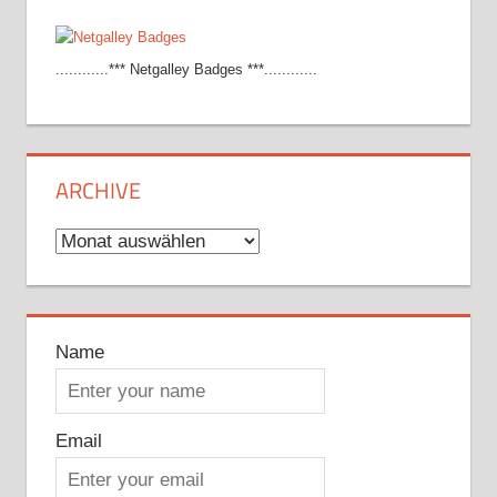
............*** Netgalley Badges ***............
ARCHIVE
Archive
Name
Email