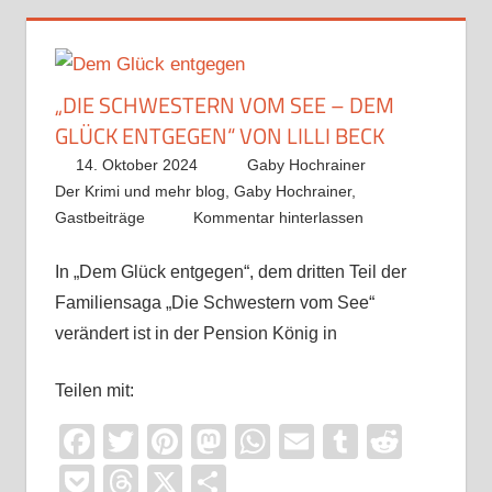
„DIE SCHWESTERN VOM SEE – DEM
GLÜCK ENTGEGEN“ VON LILLI BECK
14. Oktober 2024
Gaby Hochrainer
Der Krimi und mehr blog
,
Gaby Hochrainer
,
Gastbeiträge
Kommentar hinterlassen
In „Dem Glück entgegen“, dem dritten Teil der
Familiensaga „Die Schwestern vom See“
verändert ist in der Pension König in
Teilen mit:
Facebook
Twitter
Pinterest
Mastodon
WhatsApp
Email
Tumblr
Reddi
Pocket
Threads
X
Teilen