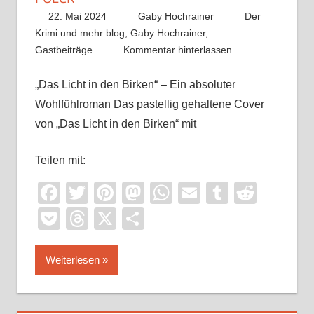
22. Mai 2024
Gaby Hochrainer
Der
Krimi und mehr blog
,
Gaby Hochrainer
,
Gastbeiträge
Kommentar hinterlassen
„Das Licht in den Birken“ – Ein absoluter
Wohlfühlroman Das pastellig gehaltene Cover
von „Das Licht in den Birken“ mit
Teilen mit:
Facebook
Twitter
Pinterest
Mastodon
WhatsApp
Email
Tumblr
Reddi
Pocket
Threads
X
Teilen
Weiterlesen