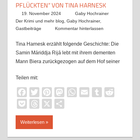
PFLÜCKTEN“ VON TINA HARNESK
19. November 2024
Gaby Hochrainer
Der Krimi und mehr blog
,
Gaby Hochrainer
,
Gastbeiträge
Kommentar hinterlassen
Tina Harnesk erzählt folgende Geschichte: Die
Samin Máriddja Rijá lebt mit ihrem dementen
Mann Biera zurückgezogen auf dem Hof seiner
Teilen mit:
Facebook
Twitter
Pinterest
Mastodon
WhatsApp
Email
Tumblr
Reddi
Pocket
Threads
X
Teilen
Weiterlesen