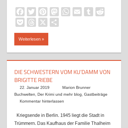
Facebook
Twitter
Pinterest
Mastodon
WhatsApp
Email
Tumblr
Reddi
Pocket
Threads
X
Teilen
Weiterlesen
DIE SCHWESTERN VOM KU’DAMM VON
BRIGITTE RIEBE
22. Januar 2019
Marion Brunner
Buchwelten
,
Der Krimi und mehr blog
,
Gastbeiträge
Kommentar hinterlassen
Kriegsende in Berlin. 1945 liegt die Stadt in
Trümmern. Das Kaufhaus der Familie Thalheim