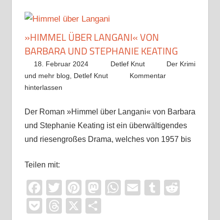
»HIMMEL ÜBER LANGANI« VON
BARBARA UND STEPHANIE KEATING
18. Februar 2024
Detlef Knut
Der Krimi
und mehr blog
,
Detlef Knut
Kommentar
hinterlassen
Der Roman »Himmel über Langani« von Barbara
und Stephanie Keating ist ein überwältigendes
und riesengroßes Drama, welches von 1957 bis
Teilen mit:
Facebook
Twitter
Pinterest
Mastodon
WhatsApp
Email
Tumblr
Reddi
Pocket
Threads
X
Teilen