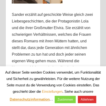
Sander erzählt auf geschickte Weise gleich zwei
Liebesgeschichten, die der Protagonistin Lola
und die ihrer Großmutter Elvira. Sie erzählt von
schwierigen Verhältnissen, welches die Frauen
dieses Romans mit ihren Müttern hatten, und
stellt dar, dass jede Generation mit ähnlichen
Problemen zu tun hat und doch jeder seinen
eigenen Weg gehen muss. Während die
Hauptgeschichte von Lola selbst in der ersten
Auf dieser Seite werden Cookies verwendet, um Funktionalität
Person erzählt wird, so erschließt sich die
und Sicherheit zu gewährleisten. Für die weitere Nutzung der
Geschichte der Großmutter über Rückblenden,
Seite musst du die Verwendung von Cookies einstellen. Das
die in der dritten Person erzählt werden. Stück für
geschieht über die
Einstellungen
. Siehe auch unsere
Stück setzt sich ein riesiges Familienpuzzle
Datenschutzinformation
. .
Zustimmen
Ablehnen
zusammen.