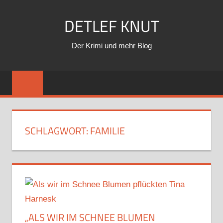
Zum
DETLEF KNUT
Inhalt
springen
Der Krimi und mehr Blog
SCHLAGWORT:
FAMILIE
„ALS WIR IM SCHNEE BLUMEN