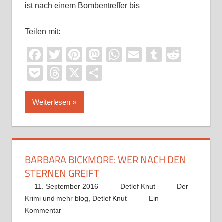
ist nach einem Bombentreffer bis
Teilen mit:
Facebook
Twitter
Pinterest
Mastodon
WhatsApp
Email
Tumblr
Reddi
Pocket
Threads
X
Teilen
Weiterlesen
BARBARA BICKMORE: WER NACH DEN
STERNEN GREIFT
11. September 2016
Detlef Knut
Der
Krimi und mehr blog
,
Detlef Knut
Ein
Kommentar